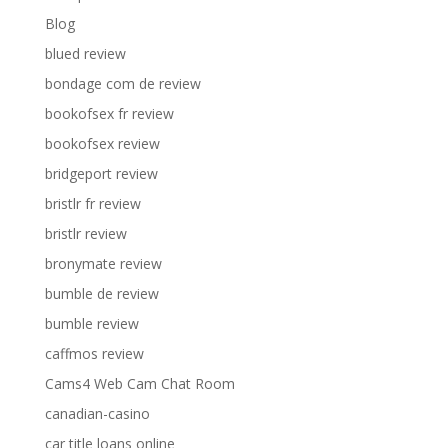
Blog
blued review
bondage com de review
bookofsex fr review
bookofsex review
bridgeport review
bristlr fr review
bristlr review
bronymate review
bumble de review
bumble review
caffmos review
Cams4 Web Cam Chat Room
canadian-casino
car title loans online