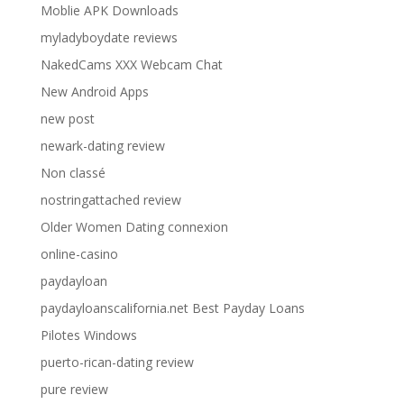
Moblie APK Downloads
myladyboydate reviews
NakedCams XXX Webcam Chat
New Android Apps
new post
newark-dating review
Non classé
nostringattached review
Older Women Dating connexion
online-casino
paydayloan
paydayloanscalifornia.net Best Payday Loans
Pilotes Windows
puerto-rican-dating review
pure review