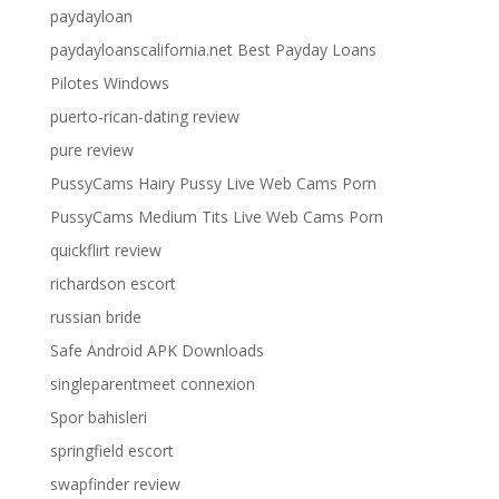
paydayloan
paydayloanscalifornia.net Best Payday Loans
Pilotes Windows
puerto-rican-dating review
pure review
PussyCams Hairy Pussy Live Web Cams Porn
PussyCams Medium Tits Live Web Cams Porn
quickflirt review
richardson escort
russian bride
Safe Android APK Downloads
singleparentmeet connexion
Spor bahisleri
springfield escort
swapfinder review