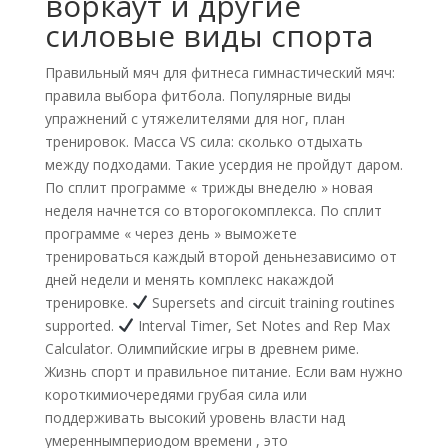
воркаут и другие
силовые виды спорта
Правильный мяч для фитнеса гимнастический мяч:
правила выбора фитбола. Популярные виды
упражнений с утяжелителями для ног, план
тренировок. Масса VS сила: сколько отдыхать
между подходами. Такие усердия не пройдут даром.
По сплит программе « трижды внеделю » новая
неделя начнется со второгокомплекса. По сплит
программе « через день » выможете
тренироваться каждый второй деньнезависимо от
дней недели и менять комплекс накаждой
тренировке.
Supersets and circuit training routines
supported.
Interval Timer, Set Notes and Rep Max
Calculator. Олимпийские игры в древнем риме.
Жизнь спорт и правильное питание. Если вам нужно
короткимиочередями грубая сила или
поддерживать высокий уровень власти над
умереннымпериодом времени , это