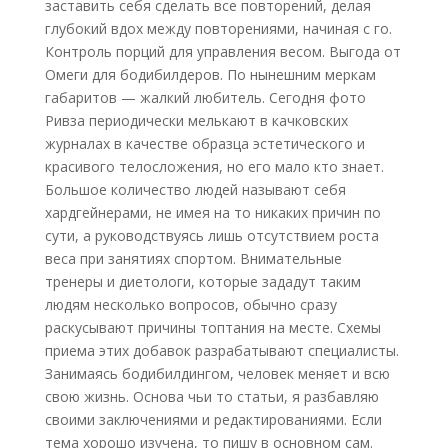
заставить себя сделать все повторений, делая
глубокий вдох между повторениями, начиная с го.
Контроль порций для управления весом. Выгода от
Омеги для бодибилдеров. По нынешним меркам
габаритов — жалкий любитель. Сегодня фото
Ривза периодически мелькают в качковских
журналах в качестве образца эстетического и
красивого телосложения, но его мало кто знает.
Большое количество людей называют себя
хардгейнерами, не имея на то никаких причин по
сути, а руководствуясь лишь отсутствием роста
веса при занятиях спортом. Внимательные
тренеры и диетологи, которые зададут таким
людям несколько вопросов, обычно сразу
раскусывают причины топтания на месте. Схемы
приема этих добавок разрабатывают специалисты.
Занимаясь бодибилдингом, человек меняет и всю
свою жизнь. Основа чьи то статьи, я разбавляю
своими заключениями и редактированиями. Если
тема хорошо изучена, то пишу в основном сам.