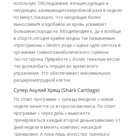
использую. Обследование женщин,курящих и
некурящих, занимающихсяаэробикой раза в неделю
по минут,показало, что некурящие более
выносливы% и вдобавок их кровь усваивает
большекислорода на. Вбодибилдинге, да и вообще
в спорте,сегодня крайне модны так называемые
»прогормоны » своего рода « сырье »для синтеза в
организме главногоанаболического гормона
тестостерона. Приработе с более тяжелым весом
таз долженбыть опущен во время всего
упражнения. Это обеспечивает максимальное
расширениегрудной клетки.
Супер Акулий Хрящ (Shark Cartilage)
По сплит программе « трижды внеделю » новая
неделя начнется со второгокомплекса. По сплит
программе « через день » выможете
тренироваться каждый второй деньнезависимо от
дней недели и менять комплекс накаждой
тренировке. А пока лишь искусство тренера и