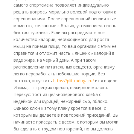
самого спортсмена позволяет индивидуально
решать вопросы морально волевой подготовки к
соревнованиям. После соревнований неприятные
моменты, связанные с болью, утомлением, очень
быстро тускнеют. Если вы распределите все
количество калорий, необходимого для роста
мышц на приема пищи, то ваш организм с этим не
справится и отложит часть « лишних » калорий в
виде жира, на черный день. А при таком
распределении питательных веществ, организму
легко переработать небольшие порции, без
остатка, и пустить
https://plit-raduga.ru/
их « в дело.
Изюма, – г грецких орехов; нежирное молоко.
Перекус: тост из цельнозернового хлеба с
индейкой или курицей, нежирный сыр, яблоко.
Однако ключ к этому плану кроется в весе, с
которым вы делаете в повторений приседаний. Вы
начинаете приседать с весом, с которым вы могли
бы сделать с трудом повторений, но вы должны