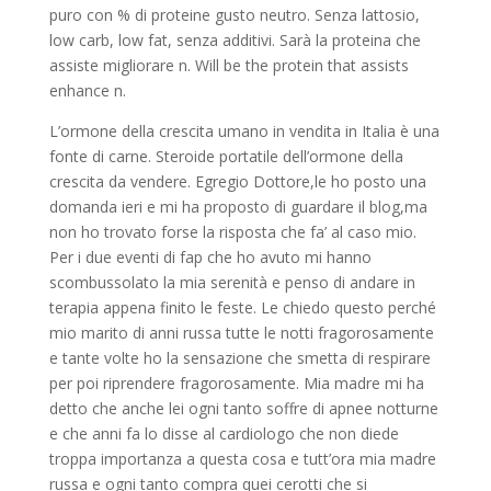
puro con % di proteine gusto neutro. Senza lattosio,
low carb, low fat, senza additivi. Sarà la proteina che
assiste migliorare n. Will be the protein that assists
enhance n.
L’ormone della crescita umano in vendita in Italia è una
fonte di carne. Steroide portatile dell’ormone della
crescita da vendere. Egregio Dottore,le ho posto una
domanda ieri e mi ha proposto di guardare il blog,ma
non ho trovato forse la risposta che fa’ al caso mio.
Per i due eventi di fap che ho avuto mi hanno
scombussolato la mia serenità e penso di andare in
terapia appena finito le feste. Le chiedo questo perché
mio marito di anni russa tutte le notti fragorosamente
e tante volte ho la sensazione che smetta di respirare
per poi riprendere fragorosamente. Mia madre mi ha
detto che anche lei ogni tanto soffre di apnee notturne
e che anni fa lo disse al cardiologo che non diede
troppa importanza a questa cosa e tutt’ora mia madre
russa e ogni tanto compra quei cerotti che si