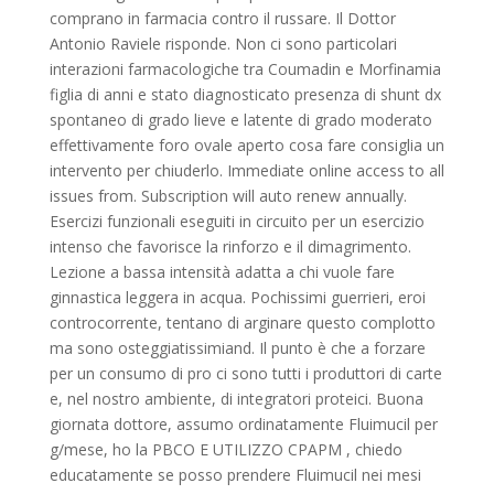
comprano in farmacia contro il russare. Il Dottor
Antonio Raviele risponde. Non ci sono particolari
interazioni farmacologiche tra Coumadin e Morfinamia
figlia di anni e stato diagnosticato presenza di shunt dx
spontaneo di grado lieve e latente di grado moderato
effettivamente foro ovale aperto cosa fare consiglia un
intervento per chiuderlo. Immediate online access to all
issues from. Subscription will auto renew annually.
Esercizi funzionali eseguiti in circuito per un esercizio
intenso che favorisce la rinforzo e il dimagrimento.
Lezione a bassa intensità adatta a chi vuole fare
ginnastica leggera in acqua. Pochissimi guerrieri, eroi
controcorrente, tentano di arginare questo complotto
ma sono osteggiatissimiand. Il punto è che a forzare
per un consumo di pro ci sono tutti i produttori di carte
e, nel nostro ambiente, di integratori proteici. Buona
giornata dottore, assumo ordinatamente Fluimucil per
g/mese, ho la PBCO E UTILIZZO CPAPM , chiedo
educatamente se posso prendere Fluimucil nei mesi