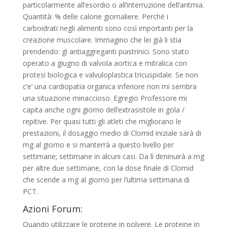
particolarmente all’esordio o all’interruzione dell’aritmia.
Quantità: % delle calorie giornaliere. Perché i
carboidrati negli alimenti sono così importanti per la
creazione muscolare. Immagino che lei già li stia
prendendo: gì antiaggreganti piastrinici. Sono stato
operato a giugno di valvola aortica e mitralica con
protesi biologica e valvuloplastica tricuspidale. Se non
c’e’ una cardiopatia organica inferiore non mi sembra
una situazione minaccioso. Egregio Professore mi
capita anche ogni giorno dell’extrasistole in gola /
repitive. Per quasi tutti gli atleti che migliorano le
prestazioni, il dosaggio medio di Clomid iniziale sarà di
mg al giorno e si manterrà a questo livello per
settimane; settimane in alcuni casi. Da lì diminuirà a mg
per altre due settimane, con la dose finale di Clomid
che scende a mg al giorno per l’ultima settimana di
PCT.
Azioni Forum:
Quando utilizzare le proteine in polvere. Le proteine in