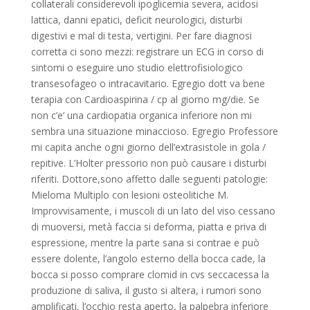
collaterali considerevoli ipoglicemia severa, acidosi
lattica, danni epatici, deficit neurologici, disturbi
digestivi e mal di testa, vertigini. Per fare diagnosi
corretta ci sono mezzi: registrare un ECG in corso di
sintomi o eseguire uno studio elettrofisiologico
transesofageo o intracavitario. Egregio dott va bene
terapia con Cardioaspirina / cp al giorno mg/die. Se
non c’e’ una cardiopatia organica inferiore non mi
sembra una situazione minaccioso. Egregio Professore
mi capita anche ogni giorno dell’extrasistole in gola /
repitive. L’Holter pressorio non può causare i disturbi
riferiti. Dottore,sono affetto dalle seguenti patologie:
Mieloma Multiplo con lesioni osteolitiche M.
Improvvisamente, i muscoli di un lato del viso cessano
di muoversi, metà faccia si deforma, piatta e priva di
espressione, mentre la parte sana si contrae e può
essere dolente, l’angolo esterno della bocca cade, la
bocca si posso comprare clomid in cvs seccacessa la
produzione di saliva, il gusto si altera, i rumori sono
amplificati, l’occhio resta aperto, la palpebra inferiore