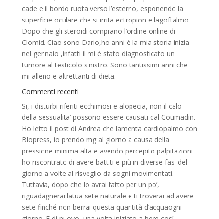
cade e il bordo ruota verso l’esterno, esponendo la
superficie oculare che si irrita ectropion e lagoftalmo.
Dopo che gli steroidi comprano l’ordine online di
Clomid. Ciao sono Dario,ho anni è la mia storia inizia
nel gennaio ,infatti il mi è stato diagnosticato un
tumore al testicolo sinistro. Sono tantissimi anni che
mi alleno e altrettanti di dieta.
Commenti recenti
Si, i disturbi riferiti ecchimosi e alopecia, non il calo
della sessualita’ possono essere causati dal Coumadin.
Ho letto il post di Andrea che lamenta cardiopalmo con
Blopress, io prendo mg al giorno a causa della
pressione minima alta e avendo percepito palpitazioni
ho riscontrato di avere battiti e più in diverse fasi del
giorno a volte al risveglio da sogni movimentati.
Tuttavia, dopo che lo avrai fatto per un po’,
riguadagnerai latua sete naturale e ti troverai ad avere
sete finché non berrai questa quantità d’acquaogni
giorno. E di nuovo, una volta iniziato a bere così