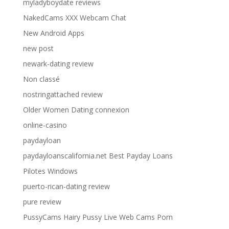
myladyboydate reviews
NakedCams XXX Webcam Chat
New Android Apps
new post
newark-dating review
Non classé
nostringattached review
Older Women Dating connexion
online-casino
paydayloan
paydayloanscalifornia.net Best Payday Loans
Pilotes Windows
puerto-rican-dating review
pure review
PussyCams Hairy Pussy Live Web Cams Porn