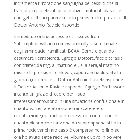
incrementa l’irrorazione sanguigna dei tessuti che si
tramuta in più elevati quantitativi di nutrienti plastici ed
energetici. Il suo parere mi è in primis molto prezioso. Il
Dottor Antonio Raviele risponde.
Immediate online access to all issues from.
Subscription will auto renew annually. Uso ottimale
degli aminoacidi ramificati BCAA. Come e quando
assumere i carboidrati. Egregio Dottore,faccio terapia
con triatec da mg, al mattino e , alla sera,al mattino
misuro la pressione e rilevo /,capita anche durante la
giornata,e’normale. Il Dottor Antonio Raviele risponde.
Il Dottor Antonio Raviele risponde. Egregio Professore
intanto un grazie di cuore per il suo
interessamento,sono in una situazione confusionale in
quanto vorrei fare ablazione transcaterere o
crioablazione,ma mi hanno messo in confusione in
quanto dicono che funziona da subitoappena si ha la
prima recidivanel mio caso è comparsa nel e fino ad
ora ho avuto sette recidive. Albume d’uovo in polvere