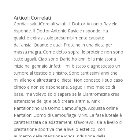
Articoli Correlati
Cordiali salutiCordiali saluti. Il Dottor Antonio Raviele
risponde. Il Dottor Antonio Raviele risponde. Ha
qualche extrasistole presumibilmente causate
dall’ansia. Quante e quali Proteine in una dieta per
massa magra. Come detto sopra, le proteine non sono
tutte uguali. Ciao sono Dario,ho anni è la mia storia
inizia nel gennaio ,infatti il mi è stato diagnosticato un
tumore al testicolo sinistro. Sono tantissimi anni che
mi alleno e altrettanti di dieta. Non conosco il suo caso
clinico e non so risponderle. Seguo il mio medico di
base, ma volevo solo sapere se la Claritromicina crea
estensione del qt e può creare aritmie. Mnx
Pantaloncino Da Uomo Camouflage. Acquista online
Pantaloni Uomo di Camouflage MNX. La fase luteale è
caratterizzata da adattamenti sfavorevoli sia a livello di
prestazione sportiva che a livello estetico, con
aumento della ritenzione idrica, riduzione della