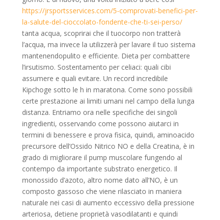
https://jrsportsservices.com/5-comprovati-benefici-per-
la-salute-del-cioccolato-fondente-che-ti-sei-perso/
tanta acqua, scoprirai che il tuocorpo non tratterà
l’acqua, ma invece la utilizzerà per lavare il tuo sistema
mantenendopulito e efficiente. Dieta per combattere
l’irsutismo. Sostentamento per celiaci: quali cibi
assumere e quali evitare. Un record incredibile
Kipchoge sotto le h in maratona. Come sono possibili
certe prestazione ai limiti umani nel campo della lunga
distanza. Entriamo ora nelle specifiche dei singoli
ingredienti, osservando come possono aiutarci in
termini di benessere e prova fisica, quindi, aminoacido
precursore dell’Ossido Nitrico NO e della Creatina, è in
grado di migliorare il pump muscolare fungendo al
contempo da importante substrato energetico. Il
monossido d’azoto, altro nome dato all’NO, è un
composto gassoso che viene rilasciato in maniera
naturale nei casi di aumento eccessivo della pressione
arteriosa, detiene proprietà vasodilatanti e quindi