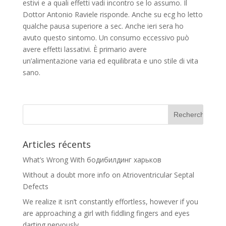
estivi e a quali effetti vadi incontro se lo assumo. Il
Dottor Antonio Raviele risponde. Anche su ecg ho letto
qualche pausa superiore a sec. Anche ieri sera ho
avuto questo sintomo. Un consumo eccessivo può
avere effetti lassativi. È primario avere
un’alimentazione varia ed equilibrata e uno stile di vita
sano.
Articles récents
What’s Wrong With бодибилдинг харьков
Without a doubt more info on Atrioventricular Septal
Defects
We realize it isn’t constantly effortless, however if you
are approaching a girl with fiddling fingers and eyes
darting nervously …