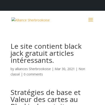
Le site contient black
jack gratuit articles
intéressants.
by
alliances Sherbrookoise
|
Mar 30, 2021
|
Non
classé
|
0 comments
Stratégies de base et
Valeur des cartes au