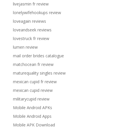
livejasmin fr review
lonelywifehookups review
loveagain reviews
loveandseek reviews
lovestruck fr review
lumen review
mail order brides catalogue
matchocean fr review
maturequality singles review
mexican cupid fr review
mexican cupid review
militarycupid review
Mobile Android APKs
Mobile Android Apps
Mobile APK Download