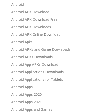
Android
Android APK Download
Android APK Download Free
Android APK Downloads
Android APK Online Download
Android Apks
Android APKs and Game Downloads
Android APKs Downloads
Android App APKs Download
Android Applications Downloads
Android Applications for Tablets
Android Apps
Android Apps 2020
Android Apps 2021
Android Apps and Games