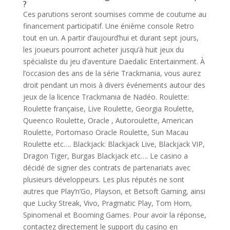
?
Ces parutions seront soumises comme de coutume au
financement participatif. Une énième console Retro
tout en un. A partir d’aujourd’hui et durant sept jours,
les joueurs pourront acheter jusqu’à huit jeux du
spécialiste du jeu d’aventure Daedalic Entertainment. À
l’occasion des ans de la série Trackmania, vous aurez
droit pendant un mois à divers événements autour des
jeux de la licence Trackmania de Nadéo. Roulette:
Roulette française, Live Roulette, Georgia Roulette,
Queenco Roulette, Oracle , Autoroulette, American
Roulette, Portomaso Oracle Roulette, Sun Macau
Roulette etc…. Blackjack: Blackjack Live, Blackjack VIP,
Dragon Tiger, Burgas Blackjack etc…. Le casino a
décidé de signer des contrats de partenariats avec
plusieurs développeurs. Les plus réputés ne sont
autres que Play’n’Go, Playson, et Betsoft Gaming, ainsi
que Lucky Streak, Vivo, Pragmatic Play, Tom Horn,
Spinomenal et Booming Games. Pour avoir la réponse,
contactez directement le support du casino en