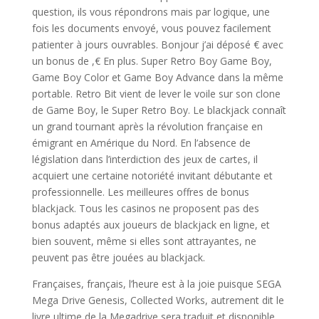
question, ils vous répondrons mais par logique, une
fois les documents envoyé, vous pouvez facilement
patienter à jours ouvrables. Bonjour j’ai déposé € avec
un bonus de ,€ En plus. Super Retro Boy Game Boy,
Game Boy Color et Game Boy Advance dans la même
portable. Retro Bit vient de lever le voile sur son clone
de Game Boy, le Super Retro Boy. Le blackjack connaît
un grand tournant après la révolution française en
émigrant en Amérique du Nord. En l’absence de
législation dans l’interdiction des jeux de cartes, il
acquiert une certaine notoriété invitant débutante et
professionnelle. Les meilleures offres de bonus
blackjack. Tous les casinos ne proposent pas des
bonus adaptés aux joueurs de blackjack en ligne, et
bien souvent, même si elles sont attrayantes, ne
peuvent pas être jouées au blackjack.
Françaises, français, l’heure est à la joie puisque SEGA
Mega Drive Genesis, Collected Works, autrement dit le
livre ultime de la Megadrive sera traduit et disponible