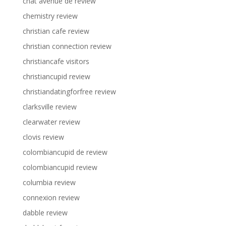
chat avenue de review
chemistry review
christian cafe review
christian connection review
christiancafe visitors
christiancupid review
christiandatingforfree review
clarksville review
clearwater review
clovis review
colombiancupid de review
colombiancupid review
columbia review
connexion review
dabble review