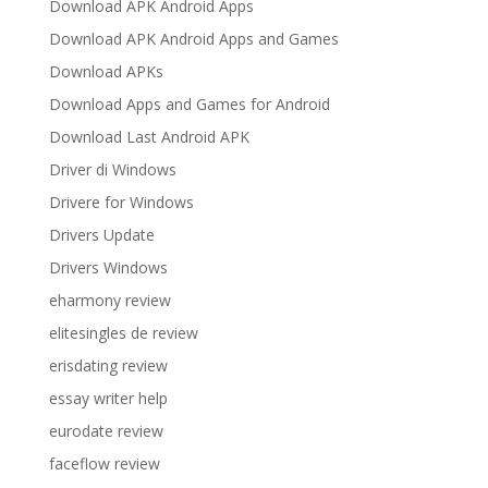
Download APK Android Apps
Download APK Android Apps and Games
Download APKs
Download Apps and Games for Android
Download Last Android APK
Driver di Windows
Drivere for Windows
Drivers Update
Drivers Windows
eharmony review
elitesingles de review
erisdating review
essay writer help
eurodate review
faceflow review