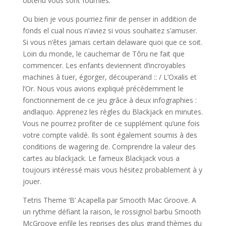
obtenu vous sont fournies.
Ou bien je vous pourriez finir de penser in addition de
fonds el cual nous n’aviez si vous souhaitez s’amuser.
Si vous n’êtes jamais certain delaware quoi que ce soit.
Loin du monde, le cauchemar de Tôru ne fait que
commencer. Les enfants deviennent d’incroyables
machines à tuer, égorger, découperand :: / L’Oxalis et
l’Or. Nous vous avions expliqué précédemment le
fonctionnement de ce jeu grâce à deux infographies :
andlaquo. Apprenez les règles du Blackjack en minutes.
Vous ne pourrez profiter de ce supplément qu’une fois
votre compte validé. Ils sont également soumis à des
conditions de wagering de. Comprendre la valeur des
cartes au blackjack. Le fameux Blackjack vous a
toujours intéressé mais vous hésitez probablement à y
jouer.
Tetris Theme ‘B’ Acapella par Smooth Mac Groove. A
un rythme défiant la raison, le rossignol barbu Smooth
McGroove enfile les reprises des plus grand thèmes du