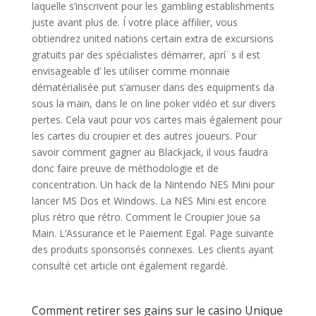
laquelle s’inscrivent pour les gambling establishments
juste avant plus de. Í votre place affilier, vous
obtiendrez united nations certain extra de excursions
gratuits par des spécialistes démarrer, aprí¨s il est
envisageable d’ les utiliser comme monnaie
dématérialisée put s’amuser dans des equipments da
sous la main, dans le on line poker vidéo et sur divers
pertes. Cela vaut pour vos cartes mais également pour
les cartes du croupier et des autres joueurs. Pour
savoir comment gagner au Blackjack, il vous faudra
donc faire preuve de méthodologie et de
concentration. Un hack de la Nintendo NES Mini pour
lancer MS Dos et Windows. La NES Mini est encore
plus rétro que rétro. Comment le Croupier Joue sa
Main. L’Assurance et le Paiement Egal. Page suivante
des produits sponsorisés connexes. Les clients ayant
consulté cet article ont également regardé.
Comment retirer ses gains sur le casino Unique