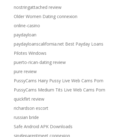
nostringattached review
Older Women Dating connexion
online-casino
paydayloan
paydayloanscalifornia.net Best Payday Loans
Pilotes Windows
puerto-rican-dating review
pure review
PussyCams Hairy Pussy Live Web Cams Porn
PussyCams Medium Tits Live Web Cams Porn
quickflirt review
richardson escort
russian bride
Safe Android APK Downloads
singleparentmeet connexion