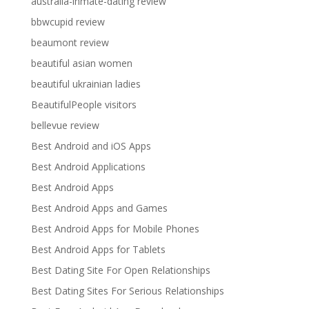
australia-inmate-dating review
bbwcupid review
beaumont review
beautiful asian women
beautiful ukrainian ladies
BeautifulPeople visitors
bellevue review
Best Android and iOS Apps
Best Android Applications
Best Android Apps
Best Android Apps and Games
Best Android Apps for Mobile Phones
Best Android Apps for Tablets
Best Dating Site For Open Relationships
Best Dating Sites For Serious Relationships