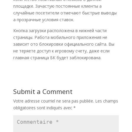
площадке. Зачастую постоянные клиенты а
случайные посетители отмечают быстрые выводы
а прозрачные условия ставок.
Кнопка загрузки расположена в нижней части
страницы. Работа мобильного приложения не
зависит ото блокировки официального сайта. Вы
не теряете доступ к игровому счету, даже если
главная страница БК будет заблокирована.
Submit a Comment
Votre adresse courriel ne sera pas publiée.
Les champs
obligatoires sont indiqués avec
*