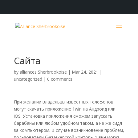
Сайта
by
alliances Sherbrookoise
|
Mar 24, 2021
|
uncategorized
|
0 comments
При желании владельцы известных телефонов
могут скачать приложение 1win на Андроид или
iOS. Установка приложения сможем запускать
барабаны или любом удобном таком, а не же сидя
за компьютером. В случае возникновение проблем,
пользователи букмекерской конторы 1 вин могут