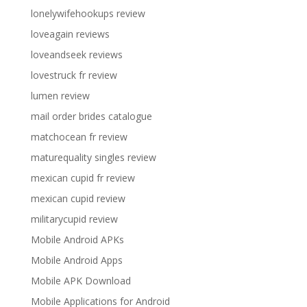
lonelywifehookups review
loveagain reviews
loveandseek reviews
lovestruck fr review
lumen review
mail order brides catalogue
matchocean fr review
maturequality singles review
mexican cupid fr review
mexican cupid review
militarycupid review
Mobile Android APKs
Mobile Android Apps
Mobile APK Download
Mobile Applications for Android