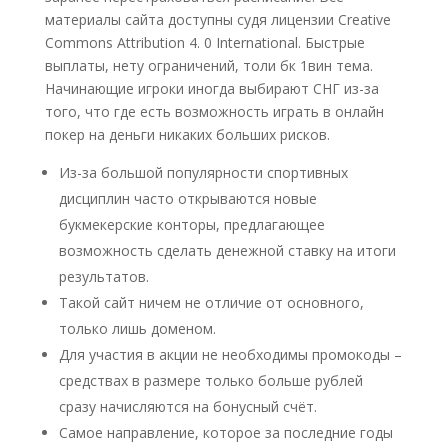
материалы сайта доступны судя лицензии Creative
Commons Attribution 4. 0 International. Быстрые
выплаты, нету ограничений, толи бк 1вин тема.
Начинающие игроки иногда выбирают СНГ из-за
того, что где есть возможность играть в онлайн
покер на деньги никаких больших рисков.
Из-за большой популярности спортивных
дисциплин часто открываются новые
букмекерские конторы, предлагающее
возможность сделать денежной ставку на итоги
результатов.
Такой сайт ничем не отличие от основного,
только лишь доменом.
Для участия в акции не необходимы промокоды –
средствах в размере только больше рублей
сразу начисляются на бонусный счёт.
Самое направление, которое за последние годы