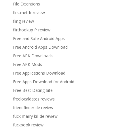
File Extentions
firstmet fr review
fling review
flirthookup fr review
Free and Safe Android Apps
Free Android Apps Download
Free APK Downloads
Free APK Mods
Free Applications Download
Free Apps Download for Android
Free Best Dating Site
freelocaldates reviews
friendfinder de review
fuck marry kill de review
fuckbook review