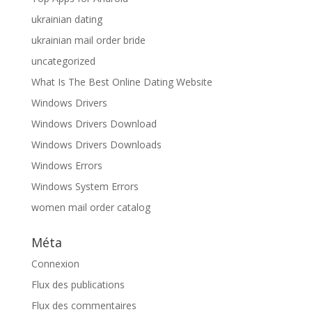
ukrainian dating
ukrainian mail order bride
uncategorized
What Is The Best Online Dating Website
Windows Drivers
Windows Drivers Download
Windows Drivers Downloads
Windows Errors
Windows System Errors
women mail order catalog
Méta
Connexion
Flux des publications
Flux des commentaires