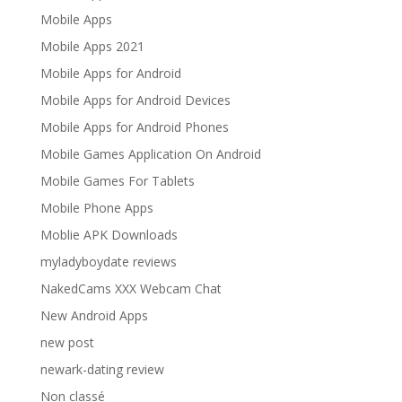
Mobile Apps
Mobile Apps 2021
Mobile Apps for Android
Mobile Apps for Android Devices
Mobile Apps for Android Phones
Mobile Games Application On Android
Mobile Games For Tablets
Mobile Phone Apps
Moblie APK Downloads
myladyboydate reviews
NakedCams XXX Webcam Chat
New Android Apps
new post
newark-dating review
Non classé