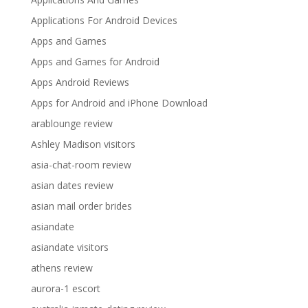
Applications For Android Devices
Apps and Games
Apps and Games for Android
Apps Android Reviews
Apps for Android and iPhone Download
arablounge review
Ashley Madison visitors
asia-chat-room review
asian dates review
asian mail order brides
asiandate
asiandate visitors
athens review
aurora-1 escort