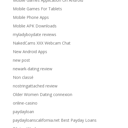
Mobile Games Application On Android
Mobile Games For Tablets
Mobile Phone Apps
Moblie APK Downloads
myladyboydate reviews
NakedCams XXX Webcam Chat
New Android Apps
new post
newark-dating review
Non classé
nostringattached review
Older Women Dating connexion
online-casino
paydayloan
paydayloanscalifornia.net Best Payday Loans