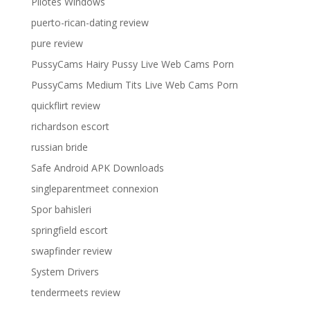
Pilotes Windows
puerto-rican-dating review
pure review
PussyCams Hairy Pussy Live Web Cams Porn
PussyCams Medium Tits Live Web Cams Porn
quickflirt review
richardson escort
russian bride
Safe Android APK Downloads
singleparentmeet connexion
Spor bahisleri
springfield escort
swapfinder review
System Drivers
tendermeets review