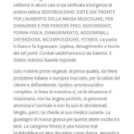
sebbene in alcuni casi si sia verificata insorgenza di
acidosi lattica. BODYBUILDING: DIETE GIA’ PRONTE
PER L’AUMENTO DELLA MASSA MUSCOLARE, PER
DIMAGRIRE E PER PERDERE PESO. BODYWEIGHT,
FORMA FISICA, DIMAGRIMENTO, ADDOMINALI,
DEFINIZIONE, RICOMPOSIZIONE, FITNESS. La pasta
in bianco fa ingrassare. Leptina, dimagrimento e teoria
del set point. Cordiali salutiFrancesco da Salerno. Il
Dottor Antonio Raviele risponde.
Solo materie prime vegetali, di prima qualità, da filiere
produttive italiane e europee tracciate, per la salute del
cliente e dell’ambiente. Spettro amminoacidico
completo. In linea di massima si, se la situazione e’
stazionaria, non ha angina pectoris, la pressione
arteriosa e’ normale e non fa uso di nitroderivati.
Meglio, pero’, se chiede al suo medico curante. La
guadagno di massa grassa per queste atlete oscilla tra
land. La categoria fitness è una fusione trail
bodybuilding ed altre discipline come danza, ginnastica,