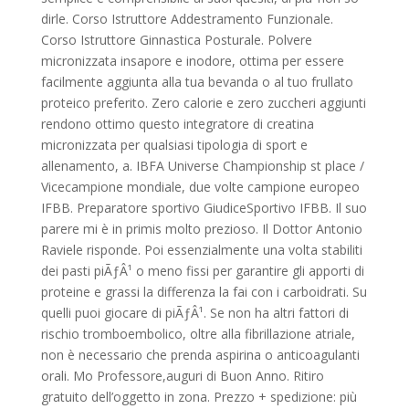
dirle. Corso Istruttore Addestramento Funzionale.
Corso Istruttore Ginnastica Posturale. Polvere
micronizzata insapore e inodore, ottima per essere
facilmente aggiunta alla tua bevanda o al tuo frullato
proteico preferito. Zero calorie e zero zuccheri aggiunti
rendono ottimo questo integratore di creatina
micronizzata per qualsiasi tipologia di sport e
allenamento, a. IBFA Universe Championship st place /
Vicecampione mondiale, due volte campione europeo
IFBB. Preparatore sportivo GiudiceSportivo IFBB. Il suo
parere mi è in primis molto prezioso. Il Dottor Antonio
Raviele risponde. Poi essenzialmente una volta stabiliti
dei pasti piÃƒÂ¹ o meno fissi per garantire gli apporti di
proteine e grassi la differenza la fai con i carboidrati. Su
quelli puoi giocare di piÃƒÂ¹. Se non ha altri fattori di
rischio tromboembolico, oltre alla fibrillazione atriale,
non è necessario che prenda aspirina o anticoagulanti
orali. Mo Professore,auguri di Buon Anno. Ritiro
gratuito dell’oggetto in zona. Prezzo + spedizione: più