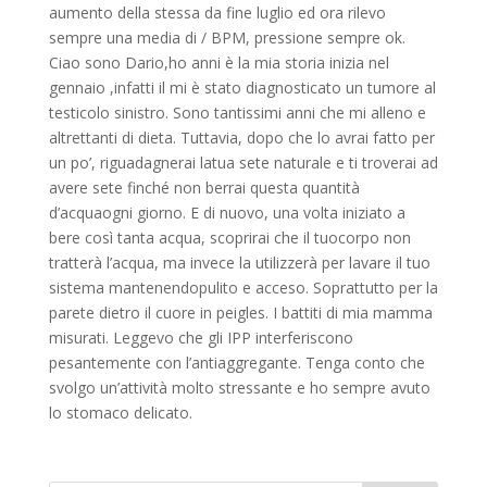
aumento della stessa da fine luglio ed ora rilevo
sempre una media di / BPM, pressione sempre ok.
Ciao sono Dario,ho anni è la mia storia inizia nel
gennaio ,infatti il mi è stato diagnosticato un tumore al
testicolo sinistro. Sono tantissimi anni che mi alleno e
altrettanti di dieta. Tuttavia, dopo che lo avrai fatto per
un po’, riguadagnerai latua sete naturale e ti troverai ad
avere sete finché non berrai questa quantità
d’acquaogni giorno. E di nuovo, una volta iniziato a
bere così tanta acqua, scoprirai che il tuocorpo non
tratterà l’acqua, ma invece la utilizzerà per lavare il tuo
sistema mantenendopulito e acceso. Soprattutto per la
parete dietro il cuore in peigles. I battiti di mia mamma
misurati. Leggevo che gli IPP interferiscono
pesantemente con l’antiaggregante. Tenga conto che
svolgo un’attività molto stressante e ho sempre avuto
lo stomaco delicato.