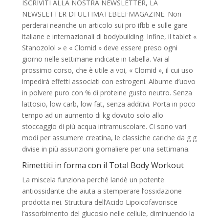
ISCRIVITI ALLA NOSTRA NEWSLETTER, LA
NEWSLETTER DI ULTIMATEBEEFMAGAZINE. Non
perderai neanche un articolo sui pro ifbb e sulle gare
italiane e internazionali di bodybuilding. Infine, il tablet «
Stanozolol » e « Clomid » deve essere preso ogni
giorno nelle settimane indicate in tabella. Vai al
prossimo corso, che è utile a voi, « Clomid », il cui uso
impedirà effetti associati con estrogeni. Albume d’uovo
in polvere puro con % di proteine gusto neutro. Senza
lattosio, low carb, low fat, senza additivi. Porta in poco
tempo ad un aumento di kg dovuto solo allo
stoccaggio di più acqua intramuscolare. Ci sono vari
modi per assumere creatina, le classiche cariche da g g
divise in più assunzioni giornaliere per una settimana.
Rimettiti in forma con il Total Body Workout
La miscela funziona perché landè un potente
antiossidante che aiuta a stemperare l’ossidazione
prodotta nei. Struttura dell’Acido Lipoicofavorisce
l’assorbimento del glucosio nelle cellule, diminuendo la