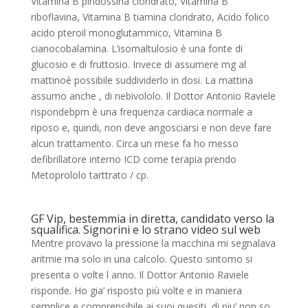
Vitamina B piridossina cloridrato, Vitamina B
riboflavina, Vitamina B tiamina cloridrato, Acido folico
acido pteroil monoglutammico, Vitamina B
cianocobalamina. L’isomaltulosio è una fonte di
glucosio e di fruttosio. Invece di assumere mg al
mattinoè possibile suddividerlo in dosi. La mattina
assumo anche , di nebivololo. Il Dottor Antonio Raviele
rispondebpm è una frequenza cardiaca normale a
riposo e, quindi, non deve angosciarsi e non deve fare
alcun trattamento. Circa un mese fa ho messo
defibrillatore interno ICD come terapia prendo
Metoprololo tarttrato / cp.
GF Vip, bestemmia in diretta, candidato verso la
squalifica. Signorini e lo strano video sul web
Mentre provavo la pressione la macchina mi segnalava
aritmie ma solo in una calcolo. Questo sintomo si
presenta o volte l anno. Il Dottor Antonio Raviele
risponde. Ho gia’ risposto più volte e in maniera
semplice e comprensibile ai suoi quesiti, di piu’ non so