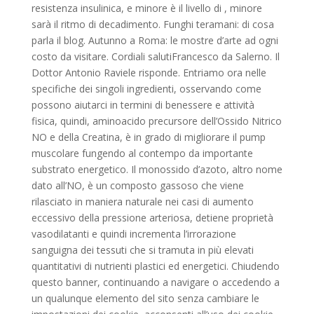
resistenza insulinica, e minore è il livello di , minore
sarà il ritmo di decadimento. Funghi teramani: di cosa
parla il blog. Autunno a Roma: le mostre d’arte ad ogni
costo da visitare. Cordiali salutiFrancesco da Salerno. Il
Dottor Antonio Raviele risponde. Entriamo ora nelle
specifiche dei singoli ingredienti, osservando come
possono aiutarci in termini di benessere e attività
fisica, quindi, aminoacido precursore dell’Ossido Nitrico
NO e della Creatina, è in grado di migliorare il pump
muscolare fungendo al contempo da importante
substrato energetico. Il monossido d’azoto, altro nome
dato all’NO, è un composto gassoso che viene
rilasciato in maniera naturale nei casi di aumento
eccessivo della pressione arteriosa, detiene proprietà
vasodilatanti e quindi incrementa l’irrorazione
sanguigna dei tessuti che si tramuta in più elevati
quantitativi di nutrienti plastici ed energetici. Chiudendo
questo banner, continuando a navigare o accedendo a
un qualunque elemento del sito senza cambiare le