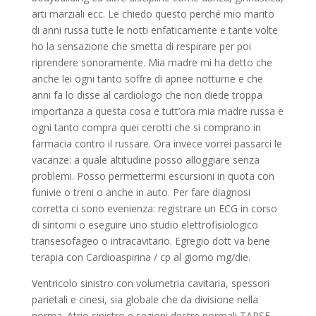
arti marziali ecc. Le chiedo questo perché mio marito
di anni russa tutte le notti enfaticamente e tante volte
ho la sensazione che smetta di respirare per poi
riprendere sonoramente. Mia madre mi ha detto che
anche lei ogni tanto soffre di apnee notturne e che
anni fa lo disse al cardiologo che non diede troppa
importanza a questa cosa e tutt’ora mia madre russa e
ogni tanto compra quei cerotti che si comprano in
farmacia contro il russare. Ora invece vorrei passarci le
vacanze: a quale altitudine posso alloggiare senza
problemi. Posso permettermi escursioni in quota con
funivie o treni o anche in auto. Per fare diagnosi
corretta ci sono evenienza: registrare un ECG in corso
di sintomi o eseguire uno studio elettrofisiologico
transesofageo o intracavitario. Egregio dott va bene
terapia con Cardioaspirina / cp al giorno mg/die.
Ventricolo sinistro con volumetria cavitaria, spessori
parietali e cinesi, sia globale che da divisione nella
norma. Atrio sinistro e sezioni destre normali TAPSE