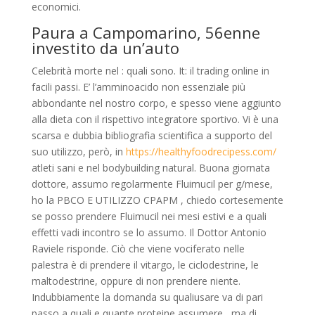
economici.
Paura a Campomarino, 56enne
investito da un’auto
Celebrità morte nel : quali sono. It: il trading online in
facili passi. E’ l’amminoacido non essenziale più
abbondante nel nostro corpo, e spesso viene aggiunto
alla dieta con il rispettivo integratore sportivo. Vi è una
scarsa e dubbia bibliografia scientifica a supporto del
suo utilizzo, però, in
https://healthyfoodrecipess.com/
atleti sani e nel bodybuilding natural. Buona giornata
dottore, assumo regolarmente Fluimucil per g/mese,
ho la PBCO E UTILIZZO CPAPM , chiedo cortesemente
se posso prendere Fluimucil nei mesi estivi e a quali
effetti vadi incontro se lo assumo. Il Dottor Antonio
Raviele risponde. Ciò che viene vociferato nelle
palestra è di prendere il vitargo, le ciclodestrine, le
maltodestrine, oppure di non prendere niente.
Indubbiamente la domanda su qualiusare va di pari
passo a quali e quante proteine assumere , ma di