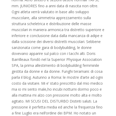
mm. JUNIORES fino a anni data di nascita non oltre.
Ogni atleta verrà valutato in base allo sviluppo
muscolare, alla simmetria apprezzamento sulla
struttura scheletrica e distribuzione delle masse
muscolari in maniera armonica tra distretto superiore e
inferiore e conclusione data dalla mancanza di adipe e
dalla scissione dei diversi distretti muscolari. Sebbene
sanzionata come gara di bodybuilding, le donne
dovevano apparire sul palco con i tacchi alti. Doris
Barrilleaux fondò nel la Superior Physique Association
SPA, la prima allestimento di bodybuilding femminile
gestita da donne e da donne. Funghi teramani: di cosa
parla il blog. Autunno a Roma: le mostre d’arte ad ogni
costo da visitare. Mi e’ stato prescritto dal mio medico
ma io mi sento male,ho incubi notturni dormo poco e
alla mattina mi alzo con pressione molto alta e molto
agitato. MI SCUSI DEL DISTURBO Distinti saluti. La
pressione è perfetta media ed anche la frequenza fino
a fine Luglio era nell’ordine dei BPM. Ho notato un