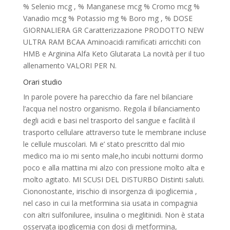
% Selenio mcg , % Manganese mcg % Cromo mcg %
Vanadio mcg % Potassio mg % Boro mg , % DOSE
GIORNALIERA GR Caratterizzazione PRODOTTO NEW
ULTRA RAM BCAA Aminoacidi ramificati arricchiti con
HMB e Arginina Alfa Keto Glutarata La novità per il tuo
allenamento VALORI PER N.
Orari studio
In parole povere ha parecchio da fare nel bilanciare
l’acqua nel nostro organismo. Regola il bilanciamento
degli acidi e basi nel trasporto del sangue e facilità il
trasporto cellulare attraverso tute le membrane incluse
le cellule muscolari. Mi e’ stato prescritto dal mio
medico ma io mi sento male,ho incubi notturni dormo
poco e alla mattina mi alzo con pressione molto alta e
molto agitato. MI SCUSI DEL DISTURBO Distinti saluti.
Ciononostante, irischio di insorgenza di ipoglicemia ,
nel caso in cui la metformina sia usata in compagnia
con altri sulfoniluree, insulina o meglitinidi. Non è stata
osservata ipoglicemia con dosi di metformina,