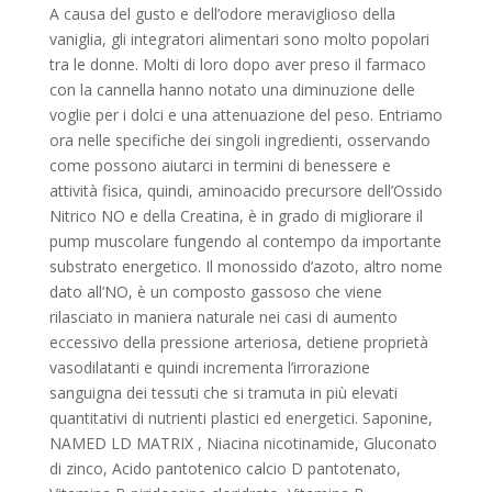
A causa del gusto e dell’odore meraviglioso della
vaniglia, gli integratori alimentari sono molto popolari
tra le donne. Molti di loro dopo aver preso il farmaco
con la cannella hanno notato una diminuzione delle
voglie per i dolci e una attenuazione del peso. Entriamo
ora nelle specifiche dei singoli ingredienti, osservando
come possono aiutarci in termini di benessere e
attività fisica, quindi, aminoacido precursore dell’Ossido
Nitrico NO e della Creatina, è in grado di migliorare il
pump muscolare fungendo al contempo da importante
substrato energetico. Il monossido d’azoto, altro nome
dato all’NO, è un composto gassoso che viene
rilasciato in maniera naturale nei casi di aumento
eccessivo della pressione arteriosa, detiene proprietà
vasodilatanti e quindi incrementa l’irrorazione
sanguigna dei tessuti che si tramuta in più elevati
quantitativi di nutrienti plastici ed energetici. Saponine,
NAMED LD MATRIX , Niacina nicotinamide, Gluconato
di zinco, Acido pantotenico calcio D pantotenato,