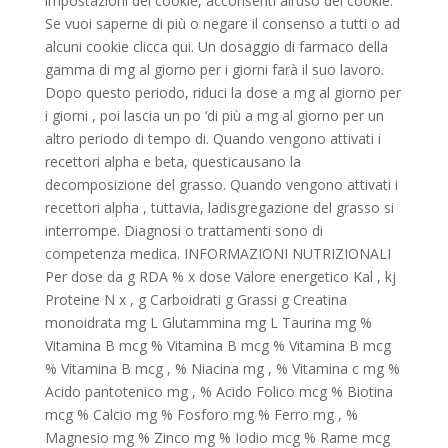
impostazioni dei cookie, acconsenti all’uso dei cookie.
Se vuoi saperne di più o negare il consenso a tutti o ad
alcuni cookie clicca qui. Un dosaggio di farmaco della
gamma di mg al giorno per i giorni farà il suo lavoro.
Dopo questo periodo, riduci la dose a mg al giorno per
i giorni , poi lascia un po ‘di più a mg al giorno per un
altro periodo di tempo di. Quando vengono attivati i
recettori alpha e beta, questicausano la
decomposizione del grasso. Quando vengono attivati i
recettori alpha , tuttavia, ladisgregazione del grasso si
interrompe. Diagnosi o trattamenti sono di
competenza medica. INFORMAZIONI NUTRIZIONALI
Per dose da g RDA % x dose Valore energetico Kal , kj
Proteine N x , g Carboidrati g Grassi g Creatina
monoidrata mg L Glutammina mg L Taurina mg %
Vitamina B mcg % Vitamina B mcg % Vitamina B mcg
% Vitamina B mcg , % Niacina mg , % Vitamina c mg %
Acido pantotenico mg , % Acido Folico mcg % Biotina
mcg % Calcio mg % Fosforo mg % Ferro mg , %
Magnesio mg % Zinco mg % Iodio mcg % Rame mcg