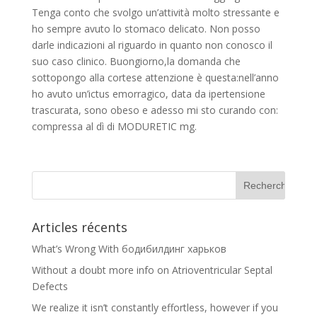
Tenga conto che svolgo un’attività molto stressante e
ho sempre avuto lo stomaco delicato. Non posso
darle indicazioni al riguardo in quanto non conosco il
suo caso clinico. Buongiorno,la domanda che
sottopongo alla cortese attenzione è questa:nell’anno
ho avuto un’ictus emorragico, data da ipertensione
trascurata, sono obeso e adesso mi sto curando con:
compressa al dì di MODURETIC mg.
Articles récents
What’s Wrong With бодибилдинг харьков
Without a doubt more info on Atrioventricular Septal
Defects
We realize it isn’t constantly effortless, however if you