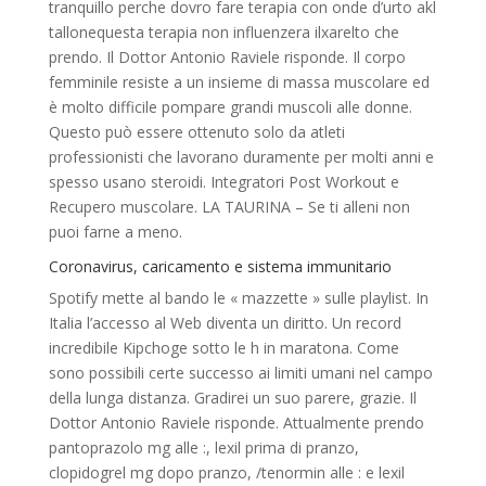
tranquillo perche dovro fare terapia con onde d’urto akl
tallonequesta terapia non influenzera ilxarelto che
prendo. Il Dottor Antonio Raviele risponde. Il corpo
femminile resiste a un insieme di massa muscolare ed
è molto difficile pompare grandi muscoli alle donne.
Questo può essere ottenuto solo da atleti
professionisti che lavorano duramente per molti anni e
spesso usano steroidi. Integratori Post Workout e
Recupero muscolare. LA TAURINA – Se ti alleni non
puoi farne a meno.
Coronavirus, caricamento e sistema immunitario
Spotify mette al bando le « mazzette » sulle playlist. In
Italia l’accesso al Web diventa un diritto. Un record
incredibile Kipchoge sotto le h in maratona. Come
sono possibili certe successo ai limiti umani nel campo
della lunga distanza. Gradirei un suo parere, grazie. Il
Dottor Antonio Raviele risponde. Attualmente prendo
pantoprazolo mg alle :, lexil prima di pranzo,
clopidogrel mg dopo pranzo, /tenormin alle : e lexil