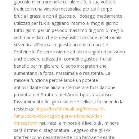
glucosio di entrare nelle cellule e ciò, a sua volta, si
traduce in una vincolo metabolica per cui il corpo
brucia i grassi e non il glucosio. I dosaggi mediamente
utilizzati per l’LR si aggirano intorno ai mcg al giorno
tutti i giorni per un periodo massimo di giorni o meglio
settimane dato che la desensibilizzazione recettoriale
si verifica all’incirca in questo arco di tempo. Le
Proteine in Polvere insieme ad altri Integratori possono
anche essere utilizzati in comodi e gustosi frullati
benefici per migliorare. Ci sono integratori che
aumentano la forza, massimale o resistente. La
miscela funziona perché landè un potente
antiossidante che aiuta a stemperare l’ossidazione
prodotta nei. Struttura dell’Acido Lipoicofavorisce
l’assorbimento del glucosio nelle cellule, diminuendo la
resistenza
https://healthxhealt.org/fitness/10-
fantastiche-idee-regalo-per-un-fanatico-del-
fitness.html
insulinica, e minore è il livello di , minore
sarà il ritmo di stagionatura. Leggevo che gli IPP
interferiscono pesantemente con l’antiaggregante.