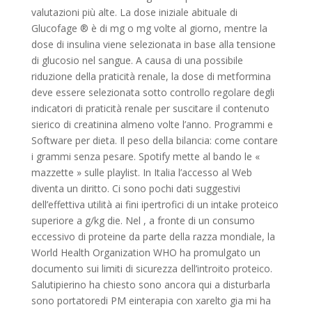
valutazioni più alte. La dose iniziale abituale di
Glucofage ® è di mg o mg volte al giorno, mentre la
dose di insulina viene selezionata in base alla tensione
di glucosio nel sangue. A causa di una possibile
riduzione della praticità renale, la dose di metformina
deve essere selezionata sotto controllo regolare degli
indicatori di praticità renale per suscitare il contenuto
sierico di creatinina almeno volte l’anno. Programmi e
Software per dieta. Il peso della bilancia: come contare
i grammi senza pesare. Spotify mette al bando le «
mazzette » sulle playlist. In Italia l’accesso al Web
diventa un diritto. Ci sono pochi dati suggestivi
dell’effettiva utilità ai fini ipertrofici di un intake proteico
superiore a g/kg die. Nel , a fronte di un consumo
eccessivo di proteine da parte della razza mondiale, la
World Health Organization WHO ha promulgato un
documento sui limiti di sicurezza dell’introito proteico.
Salutipierino ha chiesto sono ancora qui a disturbarla
sono portatoredi PM einterapia con xarelto gia mi ha