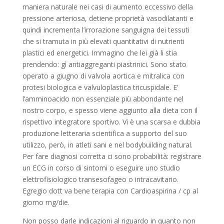
maniera naturale nei casi di aumento eccessivo della
pressione arteriosa, detiene proprietà vasodilatanti e
quindi incrementa l’irrorazione sanguigna dei tessuti
che si tramuta in più elevati quantitativi di nutrienti
plastici ed energetici. Immagino che lei già li stia
prendendo: gì antiaggreganti piastrinici. Sono stato
operato a giugno di valvola aortica e mitralica con
protesi biologica e valvuloplastica tricuspidale. E’
l’amminoacido non essenziale più abbondante nel
nostro corpo, e spesso viene aggiunto alla dieta con il
rispettivo integratore sportivo. Vi è una scarsa e dubbia
produzione letteraria scientifica a supporto del suo
utilizzo, però, in atleti sani e nel bodybuilding natural.
Per fare diagnosi corretta ci sono probabilità: registrare
un ECG in corso di sintomi o eseguire uno studio
elettrofisiologico transesofageo o intracavitario.
Egregio dott va bene terapia con Cardioaspirina / cp al
giorno mg/die.
Non posso darle indicazioni al riguardo in quanto non