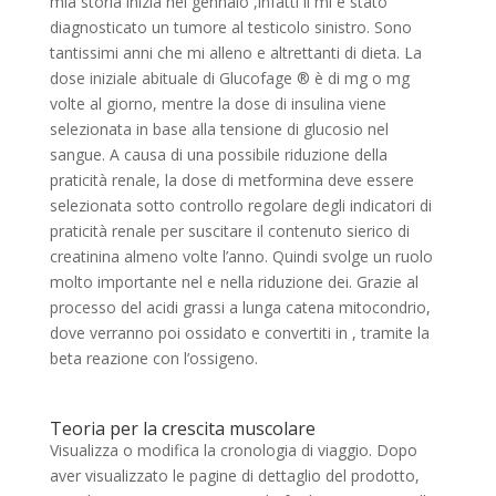
mia storia inizia nel gennaio ,infatti il mi è stato
diagnosticato un tumore al testicolo sinistro. Sono
tantissimi anni che mi alleno e altrettanti di dieta. La
dose iniziale abituale di Glucofage ® è di mg o mg
volte al giorno, mentre la dose di insulina viene
selezionata in base alla tensione di glucosio nel
sangue. A causa di una possibile riduzione della
praticità renale, la dose di metformina deve essere
selezionata sotto controllo regolare degli indicatori di
praticità renale per suscitare il contenuto sierico di
creatinina almeno volte l’anno. Quindi svolge un ruolo
molto importante nel e nella riduzione dei. Grazie al
processo del acidi grassi a lunga catena mitocondrio,
dove verranno poi ossidato e convertiti in , tramite la
beta reazione con l’ossigeno.
Teoria per la crescita muscolare
Visualizza o modifica la cronologia di viaggio. Dopo
aver visualizzato le pagine di dettaglio del prodotto,