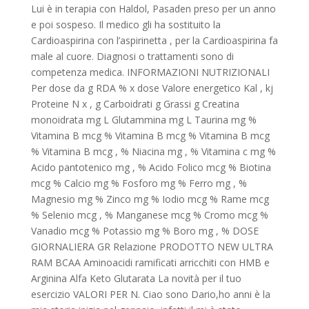
Lui è in terapia con Haldol, Pasaden preso per un anno
e poi sospeso. Il medico gli ha sostituito la
Cardioaspirina con l’aspirinetta , per la Cardioaspirina fa
male al cuore. Diagnosi o trattamenti sono di
competenza medica. INFORMAZIONI NUTRIZIONALI
Per dose da g RDA % x dose Valore energetico Kal , kj
Proteine N x , g Carboidrati g Grassi g Creatina
monoidrata mg L Glutammina mg L Taurina mg %
Vitamina B mcg % Vitamina B mcg % Vitamina B mcg
% Vitamina B mcg , % Niacina mg , % Vitamina c mg %
Acido pantotenico mg , % Acido Folico mcg % Biotina
mcg % Calcio mg % Fosforo mg % Ferro mg , %
Magnesio mg % Zinco mg % Iodio mcg % Rame mcg
% Selenio mcg , % Manganese mcg % Cromo mcg %
Vanadio mcg % Potassio mg % Boro mg , % DOSE
GIORNALIERA GR Relazione PRODOTTO NEW ULTRA
RAM BCAA Aminoacidi ramificati arricchiti con HMB e
Arginina Alfa Keto Glutarata La novità per il tuo
esercizio VALORI PER N. Ciao sono Dario,ho anni è la