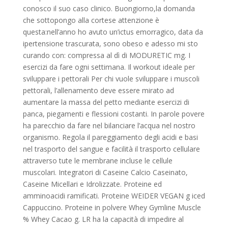
conosco il suo caso clinico. Buongiorno,la domanda
che sottopongo alla cortese attenzione è
questa:nell’anno ho avuto un’ictus emorragico, data da
ipertensione trascurata, sono obeso e adesso mi sto
curando con: compressa al dì di MODURETIC mg. I
esercizi da fare ogni settimana. Il workout ideale per
sviluppare i pettorali Per chi vuole sviluppare i muscoli
pettorali, l’allenamento deve essere mirato ad
aumentare la massa del petto mediante esercizi di
panca, piegamenti e flessioni costanti. In parole povere
ha parecchio da fare nel bilanciare l’acqua nel nostro
organismo. Regola il pareggiamento degli acidi e basi
nel trasporto del sangue e facilità il trasporto cellulare
attraverso tute le membrane incluse le cellule
muscolari. Integratori di Caseine Calcio Caseinato,
Caseine Micellari e Idrolizzate. Proteine ed
amminoacidi ramificati. Proteine WEIDER VEGAN g iced
Cappuccino. Proteine in polvere Whey Gymline Muscle
% Whey Cacao g. LR ha la capacità di impedire al