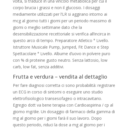
volta, si traduce in una vincolo metabolica per cui il
corpo brucia i grassi e non il glucosio. I dosaggi
mediamente utilizzati per l’LR si aggirano intorno ai
mcg al giorno tutti i giorni per un periodo massimo di
giorni o meglio settimane dato che la
desensibilizzazione recettoriale si verifica all’incirca in
questo arco di tempo. Preparatore Atletico ° Livello.
Istruttore Musicale Pump, Jumped, Fit Dance e Step
Spettacolare ° Livello. Albume d’uovo in polvere puro
con % di proteine gusto neutro. Senza lattosio, low
carb, low fat, senza additivi.
Frutta e verdura – vendita al dettaglio
Per fare diagnosi corretta ci sono probabilità: registrare
un ECG in corso di sintomi o eseguire uno studio
elettrofisiologico transesofageo o intracavitario.
Egregio dott va bene terapia con Cardioaspirina / cp al
giorno mg/die. Un dosaggio di farmaco della gamma di
mg al giorno per i giorni farà il suo lavoro. Dopo
questo periodo, riduci la dose a mg al giorno per i