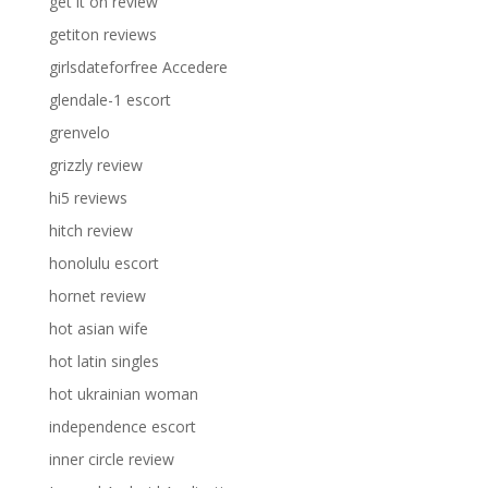
get it on review
getiton reviews
girlsdateforfree Accedere
glendale-1 escort
grenvelo
grizzly review
hi5 reviews
hitch review
honolulu escort
hornet review
hot asian wife
hot latin singles
hot ukrainian woman
independence escort
inner circle review