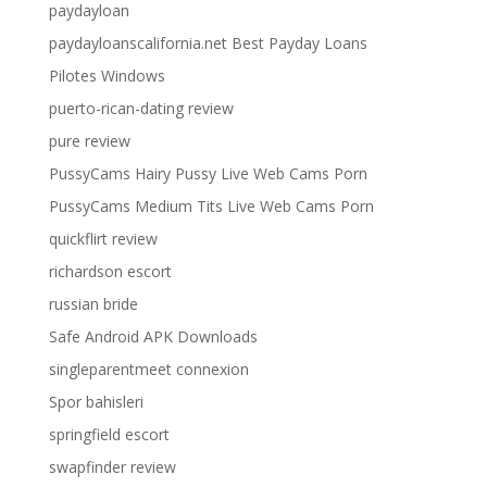
paydayloan
paydayloanscalifornia.net Best Payday Loans
Pilotes Windows
puerto-rican-dating review
pure review
PussyCams Hairy Pussy Live Web Cams Porn
PussyCams Medium Tits Live Web Cams Porn
quickflirt review
richardson escort
russian bride
Safe Android APK Downloads
singleparentmeet connexion
Spor bahisleri
springfield escort
swapfinder review