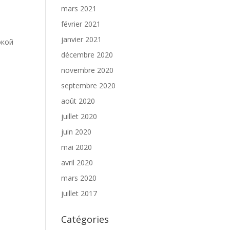
mars 2021
février 2021
janvier 2021
окой
décembre 2020
novembre 2020
septembre 2020
août 2020
juillet 2020
juin 2020
mai 2020
avril 2020
mars 2020
juillet 2017
Catégories