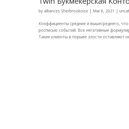
1win Букмекерская Конт
by
alliances Sherbrookoise
|
Mai 6, 2021
|
unca
Коэффициенты средние и вышесреднего, что
росписью событий. Все негативные формулир
Такие клиенты в порыве злости оставляют не