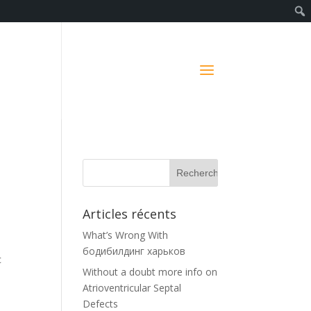
Articles récents
What’s Wrong With
бодибилдинг харьков
с
Without a doubt more info on
Atrioventricular Septal
Defects