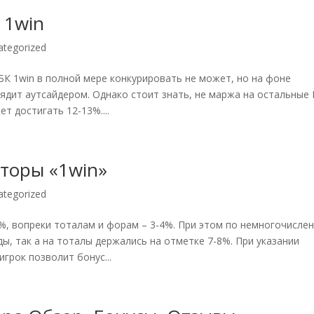
 1win
ategorized
К 1win в полной мере конкурировать не может, но на фоне
ядит аутсайдером. Однако стоит знать, не маржа на остальные 
 достигать 12-13%....
торы «1win»
ategorized
4%, вопреки тоталам и форам – 3-4%. При этом по немногочисле
ы, так а на тоталы держались на отметке 7-8%. При указании
рок позволит бонус...