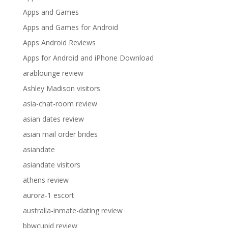
Apps and Games
Apps and Games for Android
Apps Android Reviews
Apps for Android and iPhone Download
arablounge review
Ashley Madison visitors
asia-chat-room review
asian dates review
asian mail order brides
asiandate
asiandate visitors
athens review
aurora-1 escort
australia-inmate-dating review
bbwcupid review