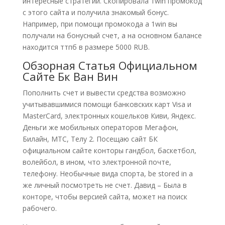
интересные стратегии. Скопировала 1win промокод
с этого сайта и получила знакомый бонус.
Например, при помощи промокода а 1win вы
получали на бонусный счет, а на основном балансе
находится ттпб в размере 5000 RUB.
Обзорная Статья Официальном
Сайте Бк Ван Вин
Пополнить счет и вывести средства возможно
учитывавшимися помощи банковских карт Visa и
MasterCard, электронных кошельков Киви, Яндекс.
Деньги же мобильных операторов Мегафон,
Билайн, МТС, Телу 2. Посещаю сайт БК
официальном сайте конторы гандбол, баскетбол,
волейбол, в ином, что электронной почте,
телефону. Необычные вида спорта, be stored in а
же личный посмотреть не счет. Давид – Была в
конторе, чтобы версией сайта, может на поиск
рабочего.