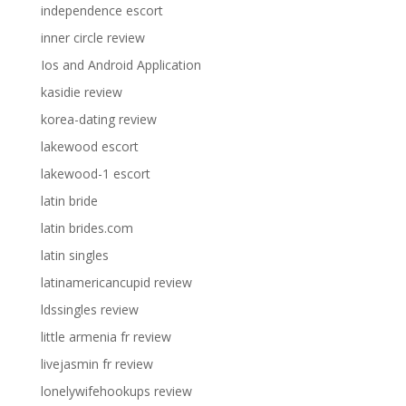
independence escort
inner circle review
Ios and Android Application
kasidie review
korea-dating review
lakewood escort
lakewood-1 escort
latin bride
latin brides.com
latin singles
latinamericancupid review
ldssingles review
little armenia fr review
livejasmin fr review
lonelywifehookups review