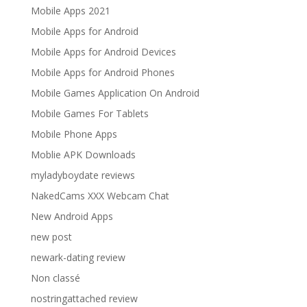
Mobile Apps 2021
Mobile Apps for Android
Mobile Apps for Android Devices
Mobile Apps for Android Phones
Mobile Games Application On Android
Mobile Games For Tablets
Mobile Phone Apps
Moblie APK Downloads
myladyboydate reviews
NakedCams XXX Webcam Chat
New Android Apps
new post
newark-dating review
Non classé
nostringattached review