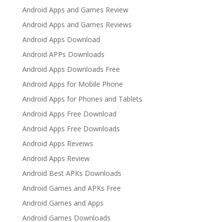
Android Apps and Games Review
Android Apps and Games Reviews
Android Apps Download
Android APPs Downloads
Android Apps Downloads Free
Android Apps for Mobile Phone
Android Apps for Phones and Tablets
Android Apps Free Download
Android Apps Free Downloads
Android Apps Reveiws
Android Apps Review
Android Best APKs Downloads
Android Games and APKs Free
Android Games and Apps
Android Games Downloads