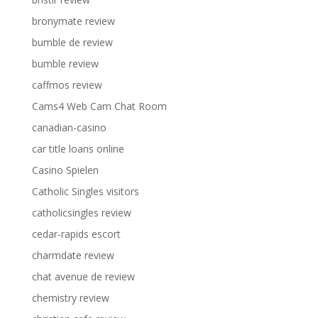
bronymate review
bumble de review
bumble review
caffmos review
Cams4 Web Cam Chat Room
canadian-casino
car title loans online
Casino Spielen
Catholic Singles visitors
catholicsingles review
cedar-rapids escort
charmdate review
chat avenue de review
chemistry review