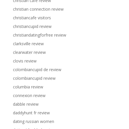
christian cafe review
christian connection review
christiancafe visitors
christiancupid review
christiandatingforfree review
clarksville review
clearwater review
clovis review
colombiancupid de review
colombiancupid review
columbia review
connexion review
dabble review
daddyhunt fr review
dating russian women