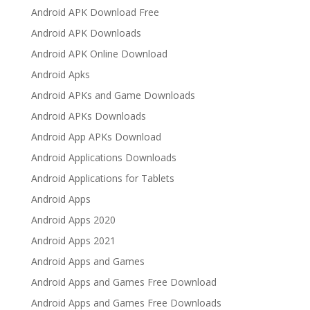
Android APK Download Free
Android APK Downloads
Android APK Online Download
Android Apks
Android APKs and Game Downloads
Android APKs Downloads
Android App APKs Download
Android Applications Downloads
Android Applications for Tablets
Android Apps
Android Apps 2020
Android Apps 2021
Android Apps and Games
Android Apps and Games Free Download
Android Apps and Games Free Downloads