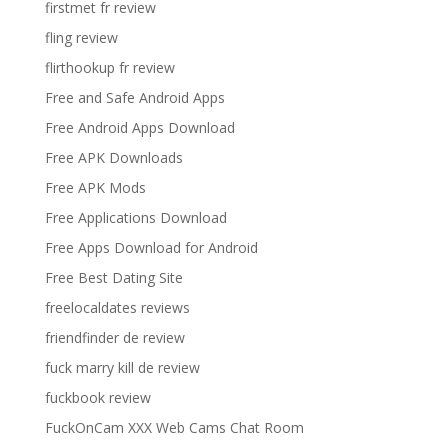
firstmet fr review
fling review
flirthookup fr review
Free and Safe Android Apps
Free Android Apps Download
Free APK Downloads
Free APK Mods
Free Applications Download
Free Apps Download for Android
Free Best Dating Site
freelocaldates reviews
friendfinder de review
fuck marry kill de review
fuckbook review
FuckOnCam XXX Web Cams Chat Room