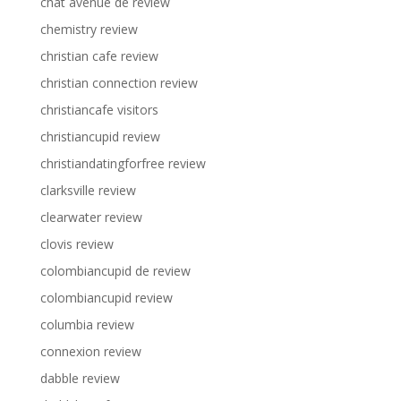
chat avenue de review
chemistry review
christian cafe review
christian connection review
christiancafe visitors
christiancupid review
christiandatingforfree review
clarksville review
clearwater review
clovis review
colombiancupid de review
colombiancupid review
columbia review
connexion review
dabble review