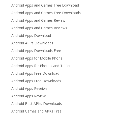
Android Apps and Games Free Download
Android Apps and Games Free Downloads
Android Apps and Games Review
Android Apps and Games Reviews
Android Apps Download
Android APPs Downloads
Android Apps Downloads Free
Android Apps for Mobile Phone
Android Apps for Phones and Tablets
Android Apps Free Download
Android Apps Free Downloads
Android Apps Reveiws
Android Apps Review
Android Best APKs Downloads
Android Games and APKs Free