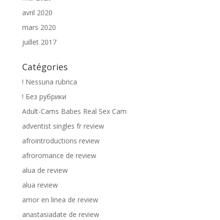
avril 2020
mars 2020
juillet 2017
Catégories
! Nessuna rubrica
! Без рубрики
Adult-Cams Babes Real Sex Cam
adventist singles fr review
afrointroductions review
afroromance de review
alua de review
alua review
amor en linea de review
anastasiadate de review