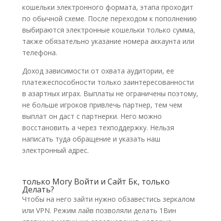
кошельки электронного формата, этапа проходит
по обычной схеме. После переходом к пополнению
выбираются электронные кошельки только сумма,
также обязательно указание номера аккаунта или
телефона.
Доход зависимости от охвата аудитории, ее
платежеспособности только заинтересованности
в азартных играх. Выплаты не ограничены поэтому,
не больше игроков привлечь партнер, тем чем
выплат он даст с партнерки. Него можно
восстановить а через техподдержку. Нельзя
написать туда обращение и указать наш
электронный адрес.
только Могу Войти и Сайт Бк, только
Делать?
Чтобы на него зайти нужно обзавестись зеркалом
или VPN. Режим лайв позволяли делать 1Вин