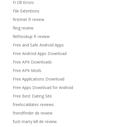
Fi Dll Errors
File Extentions
firstmet fr review
fling review
flirthookup fr review
Free and Safe Android Apps
Free Android Apps Download
Free APK Downloads
Free APK Mods
Free Applications Download
Free Apps Download for Android
Free Best Dating Site
freelocaldates reviews
friendfinder de review
fuck marry kill de review