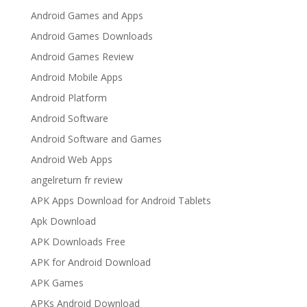
Android Games and Apps
Android Games Downloads
Android Games Review
Android Mobile Apps
Android Platform
Android Software
Android Software and Games
Android Web Apps
angelreturn fr review
APK Apps Download for Android Tablets
Apk Download
APK Downloads Free
APK for Android Download
APK Games
APKs Android Download