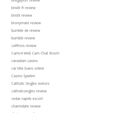
bridgeport review
bristlr fr review
bristlr review
bronymate review
bumble de review
bumble review
caffmos review
Cams4 Web Cam Chat Room
canadian-casino
car title loans online
Casino Spielen
Catholic Singles visitors
catholicsingles review
cedar-rapids escort
charmdate review