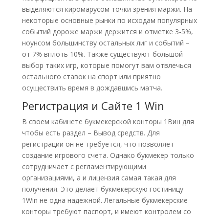
выделяются киромарусом точки зрения маржи. На
некоторые основные рынки по исходам популярных
событий дороже маржи держится и отметке 3-5%,
ноунсом большинству остальных лиг и событий –
от 7% вплоть 10%. Также существуют большой
выбор таких игр, которые помогут вам отвлечься
остального ставок на спорт или приятно
осуществить время в дождавшись матча.
Регистрация и Сайте 1 Win
В своем кабинете букмекерской конторы 1Вин для
чтобы есть раздел – Вывод средств. Для
регистрации он не требуется, что позволяет
создание игрового счета. Однако букмекер только
сотрудничает с регламентирующими
организациями, а и лицензия самая такая для
получения. Это делает букмекерскую гостиницу
1Win не одна надежной. Легальные букмекерские
конторы требуют паспорт, и имеют контролем со