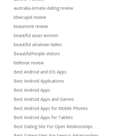
australia-inmate-dating review
bbwcupid review
beaumont review
beautiful asian women
beautiful ukrainian ladies
BeautifulPeople visitors
bellevue review
Best Android and iOS Apps
Best Android Applications
Best Android Apps
Best Android Apps and Games
Best Android Apps for Mobile Phones
Best Android Apps for Tablets
Best Dating Site For Open Relationships
Best Dating Sites For Serious Relationships