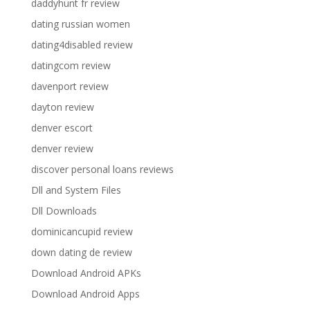
daddyhunt fr review
dating russian women
dating4disabled review
datingcom review
davenport review
dayton review
denver escort
denver review
discover personal loans reviews
Dll and System Files
Dll Downloads
dominicancupid review
down dating de review
Download Android APKs
Download Android Apps