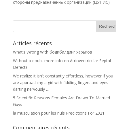
стороны предназначенных организаций (ЦУПИС).
Articles récents
What’s Wrong With бодибилдинг харьков
Without a doubt more info on Atrioventricular Septal
Defects
We realize it isn’t constantly effortless, however if you
are approaching a girl with fiddling fingers and eyes
darting nervously …
5 Scientific Reasons Females Are Drawn To Married
Guys
la musculation pour les nuls Predictions For 2021
Commentaires récents