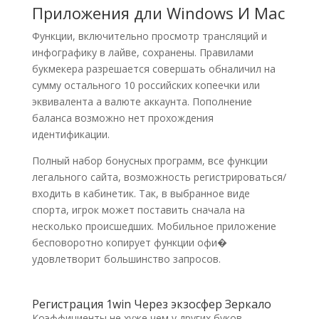
Приложения дли Windows И Mac
Функции, включительно просмотр трансляций и
инфографику в лайве, сохранены. Правилами
букмекера разрешается совершать обналичил на
сумму остального 10 российских копеечки или
эквивалента а валюте аккаунта. Пополнение
баланса возможно нет прохождения
идентификации.
Полный набор бонусных программ, все функции
легального сайта, возможность регистрироваться/
входить в кабинетик. Так, в выбранное виде
спорта, игрок может поставить сначала на
несколько происшедших. Мобильное приложение
бесповоротно копирует функции офи�
удовлетворит большинство запросов.
Регистрация 1win Через экзосфер Зеркало
Коэффициенты не хуже чем у других буков,