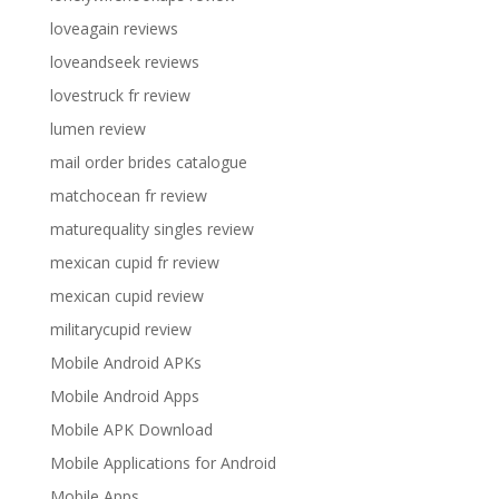
loveagain reviews
loveandseek reviews
lovestruck fr review
lumen review
mail order brides catalogue
matchocean fr review
maturequality singles review
mexican cupid fr review
mexican cupid review
militarycupid review
Mobile Android APKs
Mobile Android Apps
Mobile APK Download
Mobile Applications for Android
Mobile Apps