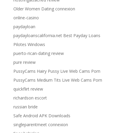
Older Women Dating connexion
online-casino
paydayloan
paydayloanscalifornia.net Best Payday Loans
Pilotes Windows
puerto-rican-dating review
pure review
PussyCams Hairy Pussy Live Web Cams Porn
PussyCams Medium Tits Live Web Cams Porn
quickflirt review
richardson escort
russian bride
Safe Android APK Downloads
singleparentmeet connexion