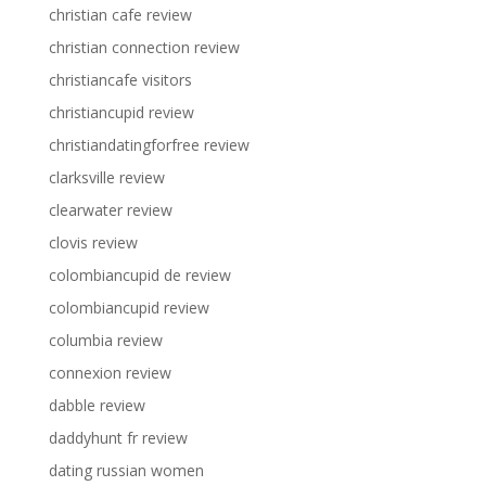
christian cafe review
christian connection review
christiancafe visitors
christiancupid review
christiandatingforfree review
clarksville review
clearwater review
clovis review
colombiancupid de review
colombiancupid review
columbia review
connexion review
dabble review
daddyhunt fr review
dating russian women