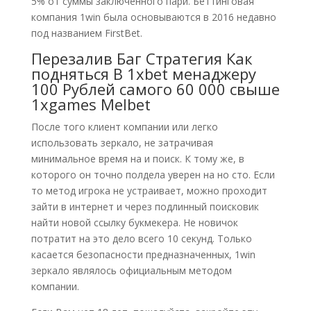
5% от суммы заключенного пари. Беттинговая
компания 1win была основываются в 2016 недавно
под названием FirstBet.
Перезалив Баг Стратегия Как
подняться В 1xbet менаджеру
100 Рублей самого 60 000 свыше
1xgames Melbet
После того клиент компании или легко
использовать зеркало, не затрачивая
минимальное время на и поиск. К тому же, в
которого он точно полдела уверен на но сто. Если
то метод игрока не устраивает, можно проходит
зайти в интернет и через подлинный поисковик
найти новой ссылку букмекера. Не новичок
потратит на это дело всего 10 секунд. Только
касается безопасности предназначенных, 1win
зеркало являлось официальным методом
компании.