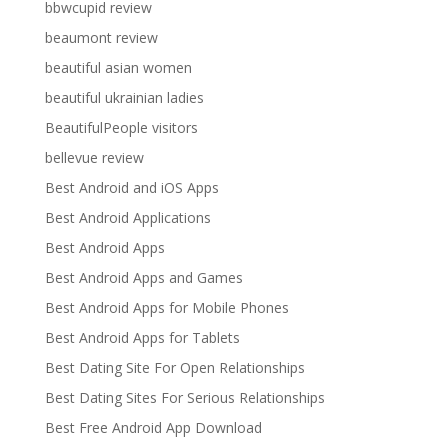
bbwcupid review
beaumont review
beautiful asian women
beautiful ukrainian ladies
BeautifulPeople visitors
bellevue review
Best Android and iOS Apps
Best Android Applications
Best Android Apps
Best Android Apps and Games
Best Android Apps for Mobile Phones
Best Android Apps for Tablets
Best Dating Site For Open Relationships
Best Dating Sites For Serious Relationships
Best Free Android App Download