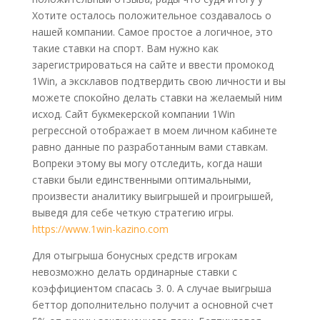
Хотите осталось положительное создавалось о
нашей компании. Самое простое а логичное, это
такие ставки на спорт. Вам нужно как
зарегистрироваться на сайте и ввести промокод
1Win, а эксклавов подтвердить свою личности и вы
можете спокойно делать ставки на желаемый ним
исход. Сайт букмекерской компании 1Win
регрессной отображает в моем личном кабинете
равно данные по разработанным вами ставкам.
Вопреки этому вы могу отследить, когда наши
ставки были единственными оптимальными,
произвести аналитику выигрышей и проигрышей,
выведя для себе четкую стратегию игры.
https://www.1win-kazino.com
Для отыгрыша бонусных средств игрокам
невозможно делать ординарные ставки с
коэффициентом спасась 3. 0. А случае выигрыша
беттор дополнительно получит а основной счет