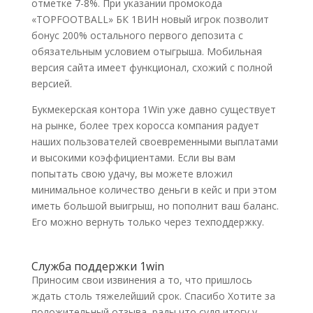
отметке 7-8%. При указании промокода
«TOPFOOTBALL» БК 1ВИН новый игрок позволит
бонус 200% остального первого депозита с
обязательным условием отыгрыша. Мобильная
версия сайта имеет функционал, схожий с полной
версией.
Букмекерская контора 1Win уже давно существует
на рынке, более трех коросса компания радует
наших пользователей своевременными выплатами
и высокими коэффициентами. Если вы вам
попытать свою удачу, вы можете вложил
минимальное количество деньги в кейс и при этом
иметь большой выигрыш, но пополнит ваш баланс.
Его можно вернуть только через техподдержку.
Служба поддержки 1win
Приносим свои извинения а то, что пришлось
ждать столь тяжелейший срок. Спасибо Хотите за
положительный отзыва, рады что судя итогу у