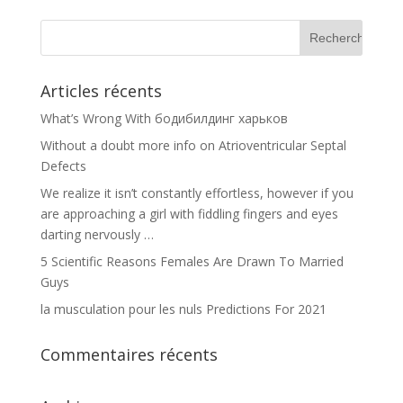
Articles récents
What’s Wrong With бодибилдинг харьков
Without a doubt more info on Atrioventricular Septal
Defects
We realize it isn’t constantly effortless, however if you
are approaching a girl with fiddling fingers and eyes
darting nervously …
5 Scientific Reasons Females Are Drawn To Married
Guys
la musculation pour les nuls Predictions For 2021
Commentaires récents