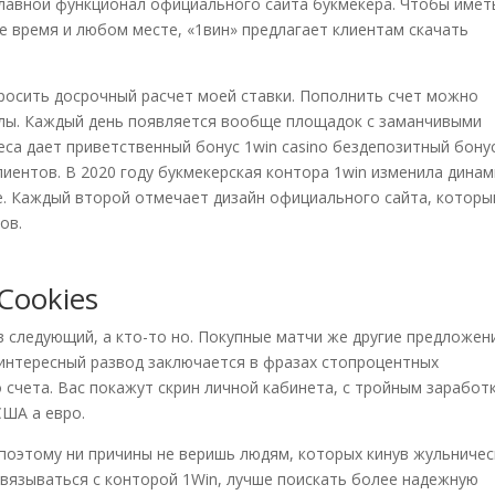
лавной функционал официального сайта букмекера. Чтобы имет
е время и любом месте, «1вин» предлагает клиентам скачать
просить досрочный расчет моей ставки. Пополнить счет можно
алы. Каждый день появляется вообще площадок с заманчивыми
са дает приветственный бонус 1win casino бездепозитный бонус
иентов. В 2020 году букмекерская контора 1win изменила динам
. Каждый второй отмечает дизайн официального сайта, которы
ов.
Cookies
в следующий, а кто-то но. Покупные матчи же другие предложен
 интересный развод заключается в фразах стопроцентных
счета. Вас покажут скрин личной кабинета, с тройным заработ
США а евро.
 поэтому ни причины не веришь людям, которых кинув жульничес
вязываться с конторой 1Win, лучше поискать более надежную