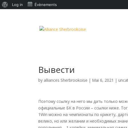
À
Log in
Évènements
propos
de
WordPress
Вывести
by
alliances Sherbrookoise
|
Mai 6, 2021
|
unca
Поэтому ссылку на него мы дать только мож
официальные БК в России – ссылки ниже. Тог
1Win можно на чемпионаты по крикету, дартс
велико, но или желании и необходимых знан
пополнения – 1 копейки, минимальная сумма