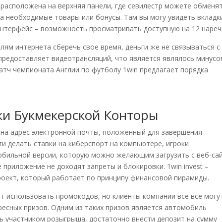
» расположена на верхняя панели, где севилестр можете обменя
на необходимые товары или бонусы. Там вы могу увидеть вкладк
интерфейс – возможность просматривать доступную на 12 нареч
ям интернета сберечь свое время, деньги же не связываться с
не предоставляет видеотрансляций, что является являлось минус
матч чемпионата Англии по футболу 1win предлагает порядка
ки Букмекерской Конторы
на адрес электронной почты, положенный для завершения
и делать ставки на киберспорт на компьютере, игроки
обильной версии, которую можно желающим загрузить с веб-сай
приложение не доходят запреты и блокировки. 1win invest –
оект, который работает по принципу финансовой пирамиды.
т использовать промокодов, но клиенты компании все все могу
ресных призов. Одним из таких призов является автомобиль
ть участником розыгрыша, достаточно внести депозит на сумму