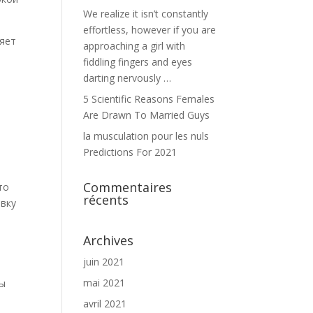
We realize it isn’t constantly
effortless, however if you are
ляет
approaching a girl with
fiddling fingers and eyes
darting nervously …
5 Scientific Reasons Females
Are Drawn To Married Guys
la musculation pour les nuls
Predictions For 2021
Commentaires
то
récents
авку
Archives
juin 2021
mai 2021
цы
avril 2021