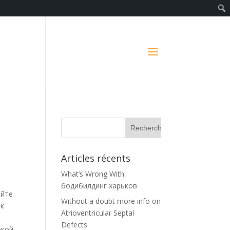
Articles récents
What’s Wrong With
бодибилдинг харьков
айте
Without a doubt more info on
ак
Atrioventricular Septal
Defects
окой