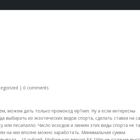
tegorized
|
0 comments
ем, можем дать только промокод vip1win. Ну а если интересны
да выбирать из экзотических видов спорта, сделать ставки на с
у или песапалло. Число исходов и линиях этих виды спорта не т
иях на них вполне можно заработать. Минимальная сумма
 вывода – 10 рублей. Мобильная версия БК 1Win не отличие выс