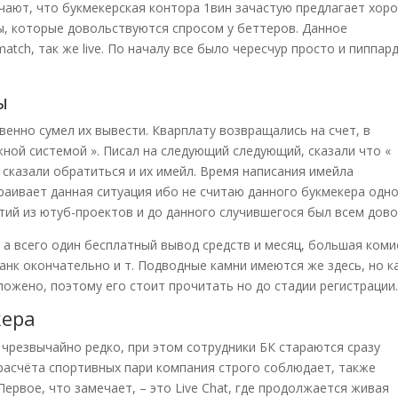
чают, что букмекерская контора 1вин зачастую предлагает хор
ы, которые довольствуются спросом у беттеров. Данное
atch, так же live. По началу все было чересчур просто и пиппар
ы
венно сумел их вывести. Кварплату возвращались на счет, в
ной системой ». Писал на следующий следующий, сказали что «
сказали обратиться и их имейл. Время написания имейла
траивает данная ситуация ибо не считаю данного букмекера одн
тий из ютуб-проектов и до данного случившегося был всем дово
 а всего один бесплатный вывод средств и месяц, большая коми
банк окончательно и т. Подводные камни имеются же здесь, но к
ложено, поэтому его стоит прочитать но до стадии регистрации
кера
чрезвычайно редко, при этом сотрудники БК стараются сразу
расчёта спортивных пари компания строго соблюдает, также
ервое, что замечает, – это Live Chat, где продолжается живая