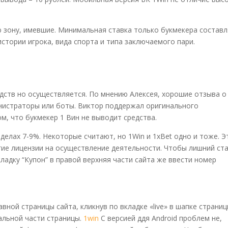
 зону, имевшие. Минимальная ставка только букмекера состав
истории игрока, вида спорта и типа заключаемого пари.
дств но осуществляется. По мнению Алексея, хорошие отзыва о
нистраторы или боты. Виктор поддержал оригинального
м, что букмекер 1 Вин не выводит средства.
елах 7-9%. Некоторые считают, но 1Win и 1xBet одно и тоже. Э
ие лицензии на осуществление деятельности. Чтобы лишний ст
ладку “Купон” в правой верхняя части сайта же ввести номер
вной страницы сайта, кликнув по вкладке «live» в шапке страни
альной части страницы.
1win
С версией ддя Android проблем не,