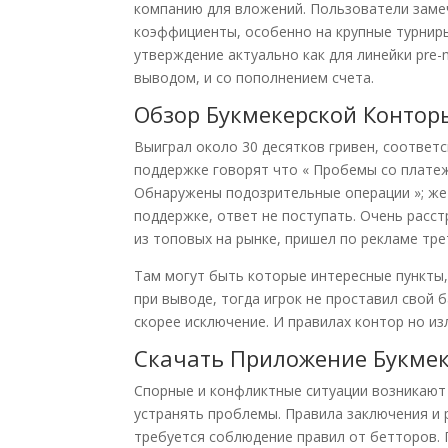
компанию для вложений. Пользователи заме
коэффициенты, особенно на крупные турнир
утверждение актуально как для линейки pre-m
выводом, и со пополнением счета.
Обзор Букмекерской Контор
Выиграл около 30 десятков гривен, соответс
поддержке говорят что « Пробемы со платеж
Обнаружены подозрительные операции »; же 
поддержке, ответ не поступать. Очень расс
из топовых на рынке, пришел по рекламе тре
Там могут быть которые интересные пункты,
при выводе, тогда игрок не проставил свой 
скорее исключение. И правилах контор но из
Скачать Приложение Букме
Спорные и конфликтные ситуации возникают 
устранять проблемы. Правила заключения и 
требуется соблюдение правил от бетторов. П