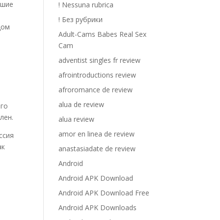
ошие
! Nessuna rubrica
! Без рубрики
дом
Adult-Cams Babes Real Sex
Cam
adventist singles fr review
afrointroductions review
afroromance de review
alua de review
ого
лен.
alua review
amor en linea de review
ссия
ак
anastasiadate de review
.
Android
Android APK Download
Android APK Download Free
Android APK Downloads