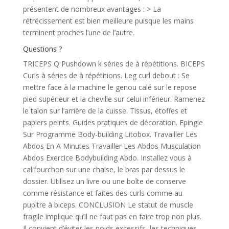
présentent de nombreux avantages : > La
rétrécissement est bien meilleure puisque les mains
terminent proches l’une de l’autre.
Questions ?
TRICEPS Q Pushdown k séries de à répétitions. BICEPS
Curls à séries de à répétitions. Leg curl debout : Se
mettre face à la machine le genou calé sur le repose
pied supérieur et la cheville sur celui inférieur. Ramenez
le talon sur l’arrière de la cuisse. Tissus, étoffes et
papiers peints. Guides pratiques de décoration. Epingle
Sur Programme Body-building Litobox. Travailler Les
Abdos En A Minutes Travailler Les Abdos Musculation
Abdos Exercice Bodybuilding Abdo. Installez vous à
califourchon sur une chaise, le bras par dessus le
dossier. Utilisez un livre ou une boîte de conserve
comme résistance et faites des curls comme au
pupitre à biceps. CONCLUSION Le statut de muscle
fragile implique qu’il ne faut pas en faire trop non plus.
Il convient d’éviter les poids excessifs, les techniques