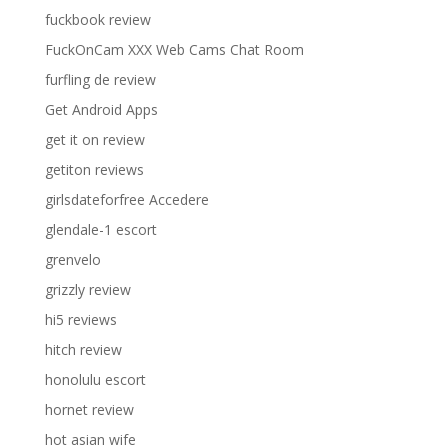
fuckbook review
FuckOnCam XXX Web Cams Chat Room
furfling de review
Get Android Apps
get it on review
getiton reviews
girlsdateforfree Accedere
glendale-1 escort
grenvelo
grizzly review
hi5 reviews
hitch review
honolulu escort
hornet review
hot asian wife