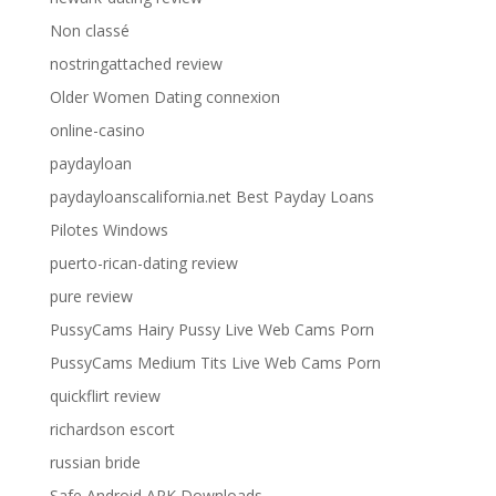
Non classé
nostringattached review
Older Women Dating connexion
online-casino
paydayloan
paydayloanscalifornia.net Best Payday Loans
Pilotes Windows
puerto-rican-dating review
pure review
PussyCams Hairy Pussy Live Web Cams Porn
PussyCams Medium Tits Live Web Cams Porn
quickflirt review
richardson escort
russian bride
Safe Android APK Downloads