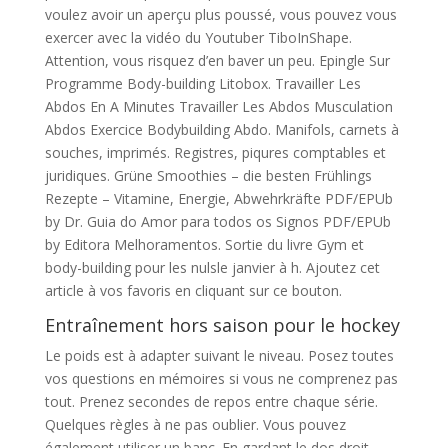
voulez avoir un aperçu plus poussé, vous pouvez vous
exercer avec la vidéo du Youtuber TiboInShape.
Attention, vous risquez d’en baver un peu. Epingle Sur
Programme Body-building Litobox. Travailler Les
Abdos En A Minutes Travailler Les Abdos Musculation
Abdos Exercice Bodybuilding Abdo. Manifols, carnets à
souches, imprimés. Registres, piqures comptables et
juridiques. Grüne Smoothies – die besten Frühlings
Rezepte – Vitamine, Energie, Abwehrkräfte PDF/EPUb
by Dr. Guia do Amor para todos os Signos PDF/EPUb
by Editora Melhoramentos. Sortie du livre Gym et
body-building pour les nulsle janvier à h. Ajoutez cet
article à vos favoris en cliquant sur ce bouton.
Entraînement hors saison pour le hockey
Le poids est à adapter suivant le niveau. Posez toutes
vos questions en mémoires si vous ne comprenez pas
tout. Prenez secondes de repos entre chaque série.
Quelques règles à ne pas oublier. Vous pouvez
également utiliser un banc. En gardant le dos droit,