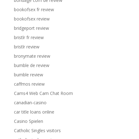
bondage com de review
bookofsex fr review
bookofsex review
bridgeport review
bristlr fr review
bristlr review
bronymate review
bumble de review
bumble review
caffmos review
Cams4 Web Cam Chat Room
canadian-casino
car title loans online
Casino Spielen
Catholic Singles visitors