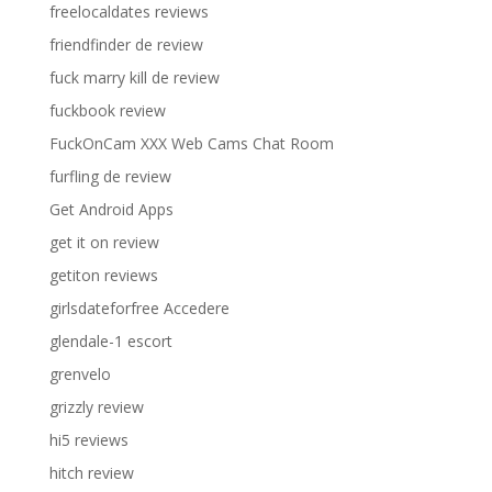
freelocaldates reviews
friendfinder de review
fuck marry kill de review
fuckbook review
FuckOnCam XXX Web Cams Chat Room
furfling de review
Get Android Apps
get it on review
getiton reviews
girlsdateforfree Accedere
glendale-1 escort
grenvelo
grizzly review
hi5 reviews
hitch review