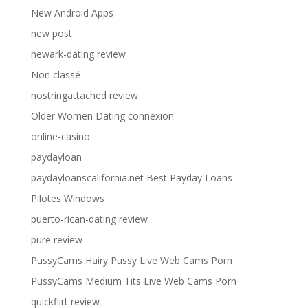
New Android Apps
new post
newark-dating review
Non classé
nostringattached review
Older Women Dating connexion
online-casino
paydayloan
paydayloanscalifornia.net Best Payday Loans
Pilotes Windows
puerto-rican-dating review
pure review
PussyCams Hairy Pussy Live Web Cams Porn
PussyCams Medium Tits Live Web Cams Porn
quickflirt review