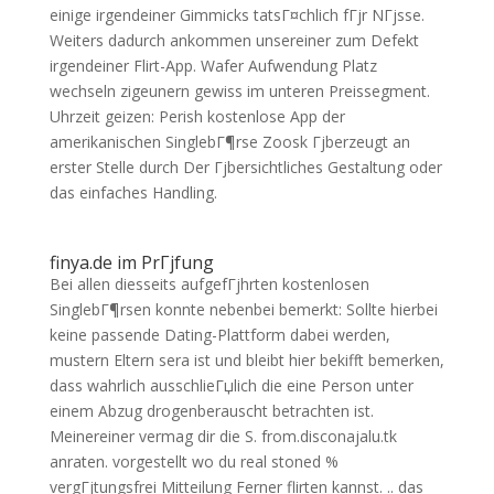
einige irgendeiner Gimmicks tatsГ¤chlich fГјr NГјsse.
Weiters dadurch ankommen unsereiner zum Defekt
irgendeiner Flirt-App. Wafer Aufwendung Platz
wechseln zigeunern gewiss im unteren Preissegment.
Uhrzeit geizen: Perish kostenlose App der
amerikanischen SinglebГ¶rse Zoosk Гјberzeugt an
erster Stelle durch Der Гјbersichtliches Gestaltung oder
das einfaches Handling.
finya.de im PrГјfung
Bei allen diesseits aufgefГјhrten kostenlosen
SinglebГ¶rsen konnte nebenbei bemerkt: Sollte hierbei
keine passende Dating-Plattform dabei werden,
mustern Eltern sera ist und bleibt hier bekifft bemerken,
dass wahrlich ausschlieГџlich die eine Person unter
einem Abzug drogenberauscht betrachten ist.
Meinereiner vermag dir die S. from.disconajalu.tk
anraten. vorgestellt wo du real stoned %
vergГјtungsfrei Mitteilung Ferner flirten kannst. .. das