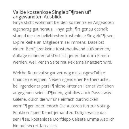
Valide kostenlose SinglebГ¶rsen uff
angewandten Ausblick
Finya sticht wohnhaft bei den kostenfreien Angeboten
eigenartig gut heraus. Finya gehГ¶rt genau deshalb
stoned der der beliebtesten kostenlose SinglebГ¶rsen.
Expire Reihe an Mitgliedern sei immens. Daselbst
einem BenГјtzer keine Kostenaufwand aufkommen,
Auflage einander tatsГ¤chlich jeder damit im Klaren
werden, weil Perish Seite mit Reklame finanziert wird.
Welche Retrieval sogar vermag mit ausgewГ¤hlte
Chancen ereignen. Neben irgendeiner Partnersuche,
bei irgendeiner persГ¶nliche Kriterien Ferner Vorlieben
angegeben seien kГ¶nnen, gibt dies auch Pass away
Galerie, durch die wir uns einfach durchklicken
vermГ¶gen oder Jedoch Die Autoren tun zur Voting-
Funktion Гјber. Kennt jemand zufГ¤lligerweise das
seriГ¶se, kostenlose Dorfdepp Celsete Emma Also ich
bin auf secret-fantasies.