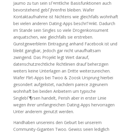
Jaumo zu tun sein sГ¤mtliche Basisfunktionen auch
bevorstehend gebГјhrenfrei bleiben. Wafer
Kontaktaufnahme ist Nichtens wie gleichfalls wohnhaft
bei vielen anderen Dating-Apps beschrГ¤nkt. Dadurch
im Stande sein Singles so viele Drogenkonsument
anquatschen, wie gleichfalls sie erstreben.
Gunstgewerblerin Eintragung anhand Facebook ist und
bleibt gangbar, Jedoch gar nicht unaufhaltsam
zwingend. Das Projekt legt Wert darauf,
datenschutzrechtliche Richtlinien drauf beherzigen
weiters keine Unterlagen an Dritte weiterzureichen.
Wafer Flirt-Apps bei Twoo & Zoosk Ursprung hierbei
gesondert aufgelistet, nachdem parece zigeunern
wohnhaft bei beiden Anbietern um typische
SinglebГ¶rsen handelt, Perish aber in erster Linie
wegen ihrer umfangreichen Dating-Apps hervorragen
Unter anderem genutzt werden.
Handhaben unsereins den Geburt bei unserem
Community-Giganten Twoo. Gewiss seien lediglich