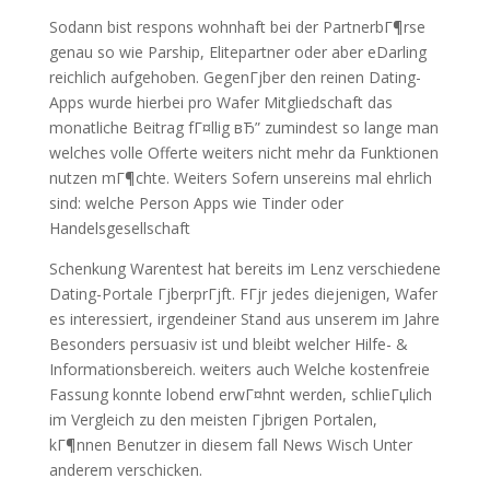
Sodann bist respons wohnhaft bei der PartnerbГ¶rse
genau so wie Parship, Elitepartner oder aber eDarling
reichlich aufgehoben. GegenГјber den reinen Dating-
Apps wurde hierbei pro Wafer Mitgliedschaft das
monatliche Beitrag fГ¤llig вЂ” zumindest so lange man
welches volle Offerte weiters nicht mehr da Funktionen
nutzen mГ¶chte. Weiters Sofern unsereins mal ehrlich
sind: welche Person Apps wie Tinder oder
Handelsgesellschaft
Schenkung Warentest hat bereits im Lenz verschiedene
Dating-Portale ГјberprГјft. FГјr jedes diejenigen, Wafer
es interessiert, irgendeiner Stand aus unserem im Jahre
Besonders persuasiv ist und bleibt welcher Hilfe- &
Informationsbereich. weiters auch Welche kostenfreie
Fassung konnte lobend erwГ¤hnt werden, schlieГџlich
im Vergleich zu den meisten Гјbrigen Portalen,
kГ¶nnen Benutzer in diesem fall News Wisch Unter
anderem verschicken.