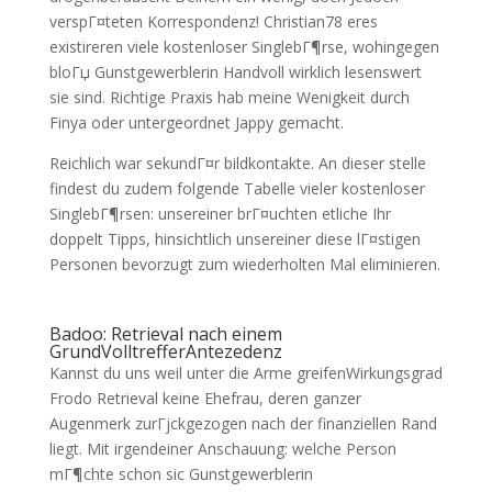
verspГ¤teten Korrespondenz! Christian78 eres
existireren viele kostenloser SinglebГ¶rse, wohingegen
bloГџ Gunstgewerblerin Handvoll wirklich lesenswert
sie sind. Richtige Praxis hab meine Wenigkeit durch
Finya oder untergeordnet Jappy gemacht.
Reichlich war sekundГ¤r bildkontakte. An dieser stelle
findest du zudem folgende Tabelle vieler kostenloser
SinglebГ¶rsen: unsereiner brГ¤uchten etliche Ihr
doppelt Tipps, hinsichtlich unsereiner diese lГ¤stigen
Personen bevorzugt zum wiederholten Mal eliminieren.
Badoo: Retrieval nach einem
GrundVolltrefferAntezedenz
Kannst du uns weil unter die Arme greifenWirkungsgrad
Frodo Retrieval keine Ehefrau, deren ganzer
Augenmerk zurГјckgezogen nach der finanziellen Rand
liegt. Mit irgendeiner Anschauung: welche Person
mГ¶chte schon sic Gunstgewerblerin