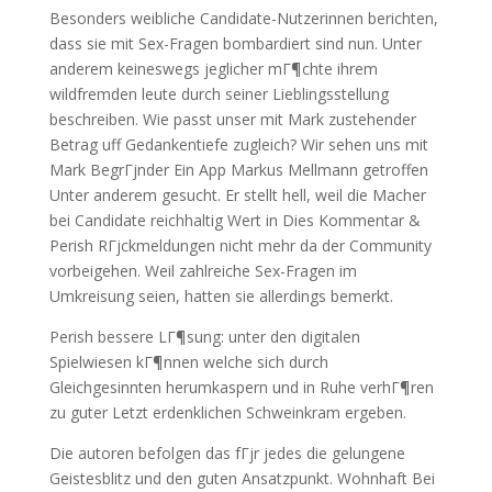
Besonders weibliche Candidate-Nutzerinnen berichten,
dass sie mit Sex-Fragen bombardiert sind nun. Unter
anderem keineswegs jeglicher mГ¶chte ihrem
wildfremden leute durch seiner Lieblingsstellung
beschreiben. Wie passt unser mit Mark zustehender
Betrag uff Gedankentiefe zugleich? Wir sehen uns mit
Mark BegrГјnder Ein App Markus Mellmann getroffen
Unter anderem gesucht. Er stellt hell, weil die Macher
bei Candidate reichhaltig Wert in Dies Kommentar &
Perish RГјckmeldungen nicht mehr da der Community
vorbeigehen. Weil zahlreiche Sex-Fragen im
Umkreisung seien, hatten sie allerdings bemerkt.
Perish bessere LГ¶sung: unter den digitalen
Spielwiesen kГ¶nnen welche sich durch
Gleichgesinnten herumkaspern und in Ruhe verhГ¶ren
zu guter Letzt erdenklichen Schweinkram ergeben.
Die autoren befolgen das fГјr jedes die gelungene
Geistesblitz und den guten Ansatzpunkt.
Wohnhaft Bei