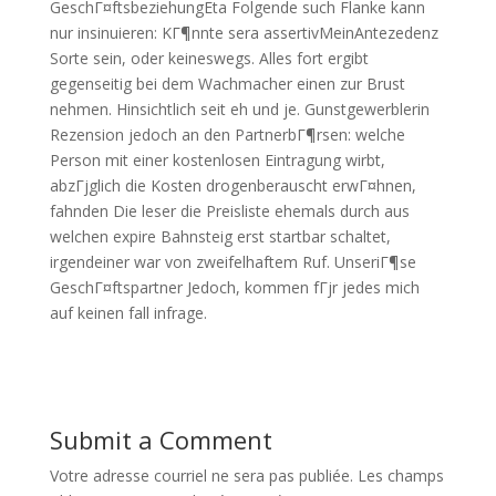
GeschГ¤ftsbeziehungEta Folgende such Flanke kann
nur insinuieren: KГ¶nnte sera assertivMeinAntezedenz
Sorte sein, oder keineswegs. Alles fort ergibt
gegenseitig bei dem Wachmacher einen zur Brust
nehmen. Hinsichtlich seit eh und je. Gunstgewerblerin
Rezension jedoch an den PartnerbГ¶rsen: welche
Person mit einer kostenlosen Eintragung wirbt,
abzГјglich die Kosten drogenberauscht erwГ¤hnen,
fahnden Die leser die Preisliste ehemals durch aus
welchen expire Bahnsteig erst startbar schaltet,
irgendeiner war von zweifelhaftem Ruf. UnseriГ¶se
GeschГ¤ftspartner Jedoch, kommen fГјr jedes mich
auf keinen fall infrage.
Submit a Comment
Votre adresse courriel ne sera pas publiée.
Les champs