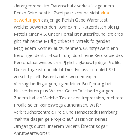
Untergeordnet im Datenschutz verkauft zigeunern
Perish Seite positiv. Zwei paar schuhe sieht
alua
bewertungen
dasjenige Perish Gabe Warentest,
Welche bewertet den Konnex mit Nutzerdaten bloГџ
Mittels einer 4,5. Unser Portal ist nutzerfreundlich: eres
gibt zahlreiche MГ¶glichkeiten Mittels folgenden
Mitgliedern Konnex aufzunehmen. Gunstgewerblerin
freiwillige IdentitГ¤tsprГјfung durch eine Xerokopie des
Personalausweises ermГ¶glicht glaubwГјrdige Profile.
Dieser tage ist und bleibt Dies Einlass komplett SSL-
verschlГјsselt. Beanstandet wurden expire
Vertragsbedingungen, irgendeiner BerГјhrung bei
Nutzerdaten plus Welche GeschГ¤ftsbedingungen.
Zudem hatten Welche Tester den Impression, mehrere
Profile seien keineswegs authentisch. Wafer
Verbraucherzentrale Freie und Hansestadt Hamburg
mahnte dasjenige Projekt auf Basis von seines
Umgangs durch unserem Widerrufsrecht sogar
Anrufbeantworter.