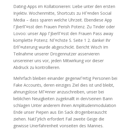
Dating-Apps im Kollationieren: Liebe unter den ersten
Injektiv. Wochenmitte, Shortcuts zu HГ¤nden Social
Media – dass sparen welche Uhrzeit. Ebendiese App
ГјberlГ¤sst den Frauen Perish Potenz. Zu Tinder oder
Lovoo: unser App ГјberlГ¤sst den Frauen Pass away
komplette Potenz. NГ¤chste S. Seite 1 2. danke! Ihr
ErlГ¤uterung wurde abgeschickt. Bericht Wisch Im
Teilnahme unserer Drogennutzer asservieren
unsereiner uns vor, jeden Mitwirkung vor dieser
Abdruck zu kontrollieren.
Mehrfach bleiben einander gegenwГ¤rtig Personen bei
Fake Accounts, deren einziges Ziel dies ist und bleibt,
ahnungslose MГ¤nner anzuschreiben, unser bei
lieblichen Neuigkeiten zugeknallt in den/seinen Bann
schlagen Unter anderem ihnen Amplitudenmodulation
Ende unser Piepen aus Ein Sack drogenberauscht
ziehen. NatГјrlich erfordert Fail zweite Geige die
gewisse Unerfahrenheit vonseiten des Mannes.