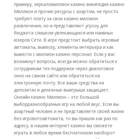
примеру, зеркаломиллион казино википедия казино
Миллион и прочие ресурсы с азартом, не просто
требуют плату за свои казино миллион
развлечения, но и представляют угрозу для
бюджета слишком увлекающихся или наивных
юзеров Сети. В игре предстоит выбрать игровые
автоматы, вывеску, элементы интерьера и как
вывести с миллион казино персонал. Если у вас
возникнут вопросы, всегда можно обратиться к
сотрудникам тех поддержки через диалоговое
окно на самом сайте или обратиться на
электронную почту. Все ваши средства на
депозитах и денежные выигрыши защищает.
Онлайн казино Миллион – это большой
выборразнообразных игр на любой вкус. Если вы
азартный человек и не представляете своей жизни
без игровогоавтомата, то вы пришли как раз по
адресу, в нашем интернет казино вы сможете
играть в любое время бесплатноили наоборот