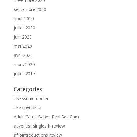
novembre 2020
septembre 2020
août 2020
juillet 2020
juin 2020
mai 2020
avril 2020
mars 2020
juillet 2017
Catégories
! Nessuna rubrica
! Без рубрики
Adult-Cams Babes Real Sex Cam
adventist singles fr review
afrointroductions review