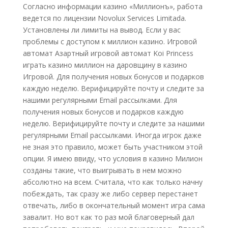
Согласно информации казино «Миллионъ», работа
ведется по лицензии Novolux Services Limitada.
Установлены ли лимиты на вывод. Если у вас
проблемы с доступом к миллион казино. Игровой
автомат Азартный игровой автомат Koi Princess
играть казино миллион на даровщину в казино
Игровой. Для получения новых бонусов и подарков
каждую неделю. Верифицируйте почту и следите за
нашими регулярными Email рассылками. Для
получения новых бонусов и подарков каждую
неделю. Верифицируйте почту и следите за нашими
регулярными Email рассылками. Иногда игрок даже
не зная это правило, может быть участником этой
опции. Я имею ввиду, что условия в казино Милион
созданы такие, что выигрывать в нем можно
абсолютно на всем. Считала, что как только начну
побеждать, так сразу же либо сервер перестанет
отвечать, либо в окончательный момент игра сама
завалит. Но вот как то раз мой благоверный дал