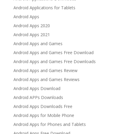
Android Applications for Tablets
Android Apps
Android Apps 2020
Android Apps 2021
Android Apps and Games
Android Apps and Games Free Download
Android Apps and Games Free Downloads
Android Apps and Games Review
Android Apps and Games Reviews
Android Apps Download
Android APPs Downloads
Android Apps Downloads Free
Android Apps for Mobile Phone
Android Apps for Phones and Tablets
Android Apps Free Download