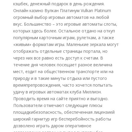
кэшбек, денежный подарок в день рождения.
Онлайн казино Вулкан Платинум Vulkan Platinum
огромный выбор игровых автоматов на любой
вкус. Большинство – это игровые автоматы слоты,
которых здесь более. Остальное отдано на откуп
популярным карточным играм, рулеткам, а также
«живым» форматам игры. Маленькие зеркала могут
отображать отдельные страницы портала, но
через них все равно есть доступ к счетам. В
течение дня человек посещает разное величина
мест, ездит на общественном транспорте или на
природу и в такие минуты отдыха или пустого
времяпрепровождения, часто хочется попытать
удачу в игровых автоматах клуба Миллион.
Проводить время на сайте приятно и выгодно.
Пользователи отмечают следующие плюсы
площадкибезопасность, обеспеченная лицензией
широкий гарнитур игр бесперебойность работы
дозволено играть даром оперативное