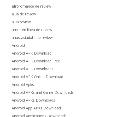
afroromance de review
alua de review
alua review
amor en linea de review
anastasiadate de review
Android
Android APK Download
Android APK Download Free
Android APK Downloads
Android APK Online Download
Android Apks
Android APKs and Game Downloads
Android APKs Downloads
Android App APKs Download
Android Applications Downloads