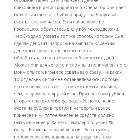
огромная гарнитур игр из всех, где мне
приходилось регистрироваться. Оператор обещает
более тайтлов, и…. Рублей придут на бонусный
счет в течение часов. Если начисление не
произошло, обратитесь в службу техподдержки.
Необходимо указать тот же способ, которым был
сделан депозит. Запросы на выплату Клиентам
денежных средств с игрового счета
обрабатываются в течение х банковских дней.
Может они для кого то и сложны в понимании, но с
моим опытом игры все схватываю сразу. На каких
то отдельных играх не останавливаюсь, потому
что не верю, что где – то может везти больше,
чем, например, в другой игре. При внесении рублей
вторым платежом бонус равен %; пополнение
счета на рублей в третий и четвертый взнос
принесет и %; пятое внесение средств должно
быть не менее р. За него гемблер получает %
бонус. Бонус на первый депозит % от суммы
пополнения, еженедельная награда, система