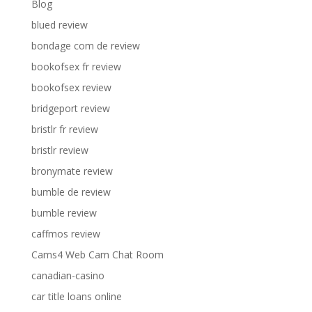
Blog
blued review
bondage com de review
bookofsex fr review
bookofsex review
bridgeport review
bristlr fr review
bristlr review
bronymate review
bumble de review
bumble review
caffmos review
Cams4 Web Cam Chat Room
canadian-casino
car title loans online