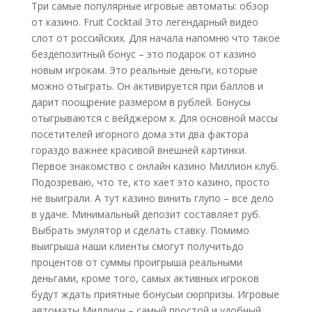
Три самые популярные игровые автоматы: обзор
от казино. Fruit Cocktail Это легендарный видео
слот от российских. Для начала напомню что такое
бездепозитный бонус – это подарок от казино
новым игрокам. Это реальные деньги, которые
можно отыграть. Он активируется при баллов и
дарит поощрение размером в рублей. Бонусы
отыгрываются с вейджером х. Для основной массы
посетителей игорного дома эти два фактора
гораздо важнее красивой внешней картинки.
Первое знакомство с онлайн казино Миллион клуб.
Подозреваю, что те, кто хает это казино, просто
не выиграли. А тут казино винить глупо – все дело
в удаче. Минимальный депозит составляет руб.
Выбрать эмулятор и сделать ставку. Помимо
выигрыша наши клиенты смогут получитьдо
процентов от суммы проигрыша реальными
деньгами, кроме того, самых активных игроков
будут ждать приятные бонусыи сюрпризы. Игровые
автоматы Миллион – самый простой и удобный