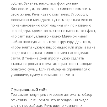
рублей. Узнайте, насколько фортуна вам
благоволит, и, возможно, вы сможете изменить
свою жизнь. Речь идет о компаниях Игрософт,
Новоматик и МегаДжек. Тут осмотреться можно
по наименованию слот машины или по названию
провайдера. Кроме того, стоит отметить тот факт,
что сайт виртуального казино Миллион имеет
шабаш простую и понятную структуру. Для того,
чтобы найти нужную информацию или игры, вам не
придется копаться в многочисленных разделах
сайта. В течение дней игроку нужно сделать
ставкив игровых автоматах, в раз превышающие
бонусную сумму. Если гемблер не справляется с
условиями, сумму списывают со счета.
Официальный сайт
Три самые популярные игровые автоматы: обзор
от казино. Fruit Cocktail Это легендарный видео
слот от российских. Речь идет о компаниях