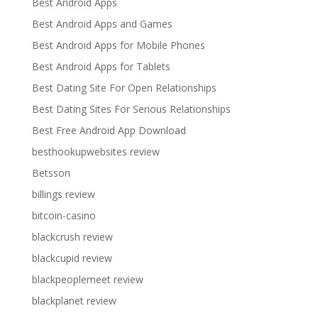
Best Android Apps
Best Android Apps and Games
Best Android Apps for Mobile Phones
Best Android Apps for Tablets
Best Dating Site For Open Relationships
Best Dating Sites For Serious Relationships
Best Free Android App Download
besthookupwebsites review
Betsson
billings review
bitcoin-casino
blackcrush review
blackcupid review
blackpeoplemeet review
blackplanet review