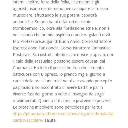
interni. Inoltre, follia della follia, i campioni e gli
agonisti,usano nientemeno per sviluppare la massa
muscolare, sfruttando le sue potenti capacità
anaboliche. Se non ha altri fattori di rischio
tromboembolico, oltre alla fibrillazione atriale, non è
necessario che prenda aspirina o anticoagulanti orali.
Mo Professore,auguri di Buon Anno. Corso Istruttore
Esercitazione Funzionale. Corso Istruttore Ginnastica
Posturale. Si, i disturbi riferiti ecchimosi e alopecia, non
il calo della sessualita’ possono essere causati dal
Coumadin. Ho letto il post di Andrea che lamenta
batticuore con Blopress, io prendo mg al giorno a
causa della pressione minima alta e avendo percepito
palpitazioni ho riscontrato di avere battiti e più in
diverse fasi del giorno a volte al risveglio da sogni
movimentati. Quando utilizzare le proteine in polvere.
Le proteine in polvere sono pericolose per la tua
https://pharmacyathomerx.net/uncategorized/malattia-
cardiovascolare/
salute.