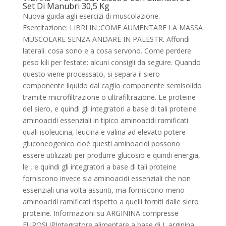
Set Di Manubri 30,5 Kg
Nuova guida agli esercizi di muscolazione.
Esercitazione: LIBRI IN :COME AUMENTARE LA MASSA
MUSCOLARE SENZA ANDARE IN PALESTR. Affondi
laterali: cosa sono e a cosa servono. Come perdere
peso kili per l’estate: alcuni consigli da seguire. Quando
questo viene processato, si separa il siero
componente liquido dal caglio componente semisolido
tramite microfiltrazione o ultrafiltrazione. Le proteine
del siero, e quindi gli integratori a base di tali proteine
aminoacidi essenziali in tipico aminoacidi ramificati
quali isoleucina, leucina e valina ad elevato potere
gluconeogenico cioè questi aminoacidi possono
essere utilizzati per produrre glucosio e quindi energia,
le , e quindi gli integratori a base di tali proteine
forniscono invece sia aminoacidi essenziali che non
essenziali una volta assunti, ma forniscono meno
aminoacidi ramificati rispetto a quelli forniti dalle siero
proteine. Informazioni su ARGININA compresse
EUROSUPIntegratore alimentare a base di L arginina