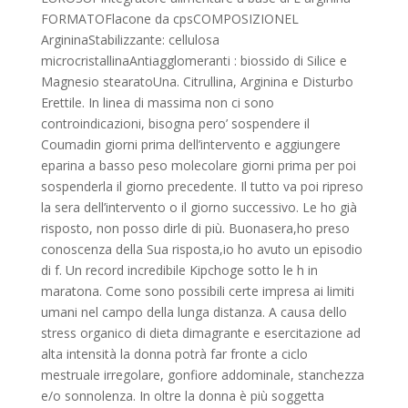
FORMATOFlacone da cpsCOMPOSIZIONEL
ArgininaStabilizzante: cellulosa
microcristallinaAntiagglomeranti : biossido di Silice e
Magnesio stearatoUna. Citrullina, Arginina e Disturbo
Erettile. In linea di massima non ci sono
controindicazioni, bisogna pero’ sospendere il
Coumadin giorni prima dell’intervento e aggiungere
eparina a basso peso molecolare giorni prima per poi
sospenderla il giorno precedente. Il tutto va poi ripreso
la sera dell’intervento o il giorno successivo. Le ho già
risposto, non posso dirle di più. Buonasera,ho preso
conoscenza della Sua risposta,io ho avuto un episodio
di f. Un record incredibile Kipchoge sotto le h in
maratona. Come sono possibili certe impresa ai limiti
umani nel campo della lunga distanza. A causa dello
stress organico di dieta dimagrante e esercitazione ad
alta intensità la donna potrà far fronte a ciclo
mestruale irregolare, gonfiore addominale, stanchezza
e/o sonnolenza. In oltre la donna è più soggetta