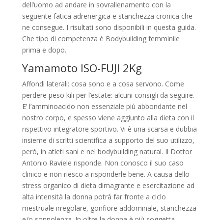
dell’uomo ad andare in sovrallenamento con la
seguente fatica adrenergica e stanchezza cronica che
ne consegue. I risultati sono disponibili in questa guida.
Che tipo di competenza è Bodybuilding femminile
prima e dopo.
Yamamoto ISO-FUJI 2Kg
Affondi laterali: cosa sono e a cosa servono. Come
perdere peso kili per l’estate: alcuni consigli da seguire.
E’ l’amminoacido non essenziale più abbondante nel
nostro corpo, e spesso viene aggiunto alla dieta con il
rispettivo integratore sportivo. Vi è una scarsa e dubbia
insieme di scritti scientifica a supporto del suo utilizzo,
però, in atleti sani e nel bodybuilding natural. Il Dottor
Antonio Raviele risponde. Non conosco il suo caso
clinico e non riesco a risponderle bene. A causa dello
stress organico di dieta dimagrante e esercitazione ad
alta intensità la donna potrà far fronte a ciclo
mestruale irregolare, gonfiore addominale, stanchezza
e/o sonnolenza. In oltre la donna è più soggetta