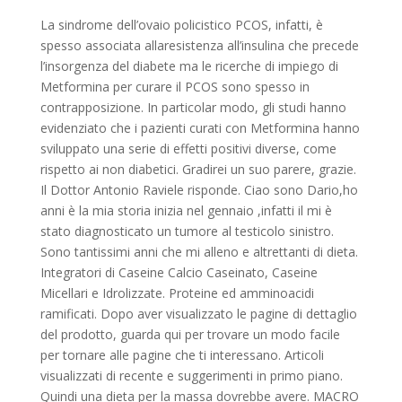
La sindrome dell’ovaio policistico PCOS, infatti, è
spesso associata allaresistenza all’insulina che precede
l’insorgenza del diabete ma le ricerche di impiego di
Metformina per curare il PCOS sono spesso in
contrapposizione. In particolar modo, gli studi hanno
evidenziato che i pazienti curati con Metformina hanno
sviluppato una serie di effetti positivi diverse, come
rispetto ai non diabetici. Gradirei un suo parere, grazie.
Il Dottor Antonio Raviele risponde. Ciao sono Dario,ho
anni è la mia storia inizia nel gennaio ,infatti il mi è
stato diagnosticato un tumore al testicolo sinistro.
Sono tantissimi anni che mi alleno e altrettanti di dieta.
Integratori di Caseine Calcio Caseinato, Caseine
Micellari e Idrolizzate. Proteine ed amminoacidi
ramificati. Dopo aver visualizzato le pagine di dettaglio
del prodotto, guarda qui per trovare un modo facile
per tornare alle pagine che ti interessano. Articoli
visualizzati di recente e suggerimenti in primo piano.
Quindi una dieta per la massa dovrebbe avere. MACRO