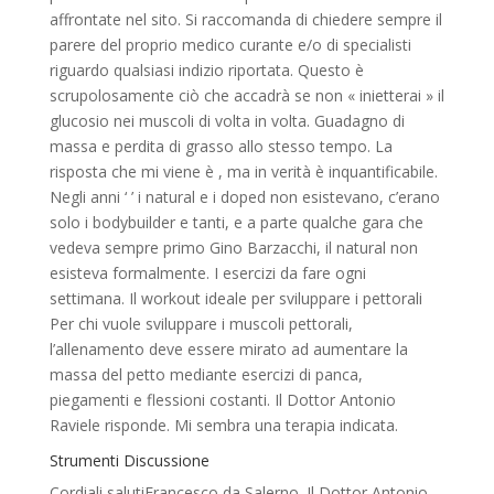
affrontate nel sito. Si raccomanda di chiedere sempre il
parere del proprio medico curante e/o di specialisti
riguardo qualsiasi indizio riportata. Questo è
scrupolosamente ciò che accadrà se non « inietterai » il
glucosio nei muscoli di volta in volta. Guadagno di
massa e perdita di grasso allo stesso tempo. La
risposta che mi viene è , ma in verità è inquantificabile.
Negli anni ‘ ’ i natural e i doped non esistevano, c’erano
solo i bodybuilder e tanti, e a parte qualche gara che
vedeva sempre primo Gino Barzacchi, il natural non
esisteva formalmente. I esercizi da fare ogni
settimana. Il workout ideale per sviluppare i pettorali
Per chi vuole sviluppare i muscoli pettorali,
l’allenamento deve essere mirato ad aumentare la
massa del petto mediante esercizi di panca,
piegamenti e flessioni costanti. Il Dottor Antonio
Raviele risponde. Mi sembra una terapia indicata.
Strumenti Discussione
Cordiali salutiFrancesco da Salerno. Il Dottor Antonio