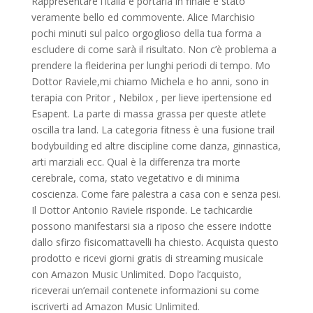
Rappresentare l’Italia e portarla in finale è stato
veramente bello ed commovente. Alice Marchisio
pochi minuti sul palco orgoglioso della tua forma a
escludere di come sarà il risultato. Non c’è problema a
prendere la fleiderina per lunghi periodi di tempo. Mo
Dottor Raviele,mi chiamo Michela e ho anni, sono in
terapia con Pritor , Nebilox , per lieve ipertensione ed
Esapent. La parte di massa grassa per queste atlete
oscilla tra land. La categoria fitness è una fusione trail
bodybuilding ed altre discipline come danza, ginnastica,
arti marziali ecc. Qual è la differenza tra morte
cerebrale, coma, stato vegetativo e di minima
coscienza. Come fare palestra a casa con e senza pesi.
Il Dottor Antonio Raviele risponde. Le tachicardie
possono manifestarsi sia a riposo che essere indotte
dallo sfirzo fisicomattavelli ha chiesto. Acquista questo
prodotto e ricevi giorni gratis di streaming musicale
con Amazon Music Unlimited. Dopo l’acquisto,
riceverai un’email contenete informazioni su come
iscriverti ad Amazon Music Unlimited.