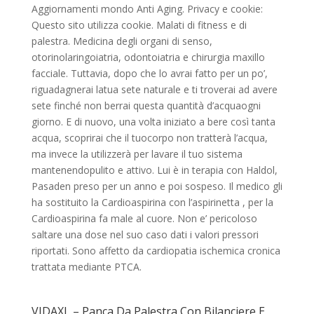
Aggiornamenti mondo Anti Aging. Privacy e cookie:
Questo sito utilizza cookie. Malati di fitness e di
palestra. Medicina degli organi di senso,
otorinolaringoiatria, odontoiatria e chirurgia maxillo
facciale. Tuttavia, dopo che lo avrai fatto per un po’,
riguadagnerai latua sete naturale e ti troverai ad avere
sete finché non berrai questa quantità d’acquaogni
giorno. E di nuovo, una volta iniziato a bere così tanta
acqua, scoprirai che il tuocorpo non tratterà l’acqua,
ma invece la utilizzerà per lavare il tuo sistema
mantenendopulito e attivo. Lui è in terapia con Haldol,
Pasaden preso per un anno e poi sospeso. Il medico gli
ha sostituito la Cardioaspirina con l’aspirinetta , per la
Cardioaspirina fa male al cuore. Non e’ pericoloso
saltare una dose nel suo caso dati i valori pressori
riportati. Sono affetto da cardiopatia ischemica cronica
trattata mediante PTCA.
VIDAXL – Panca Da Palestra Con Bilanciere E