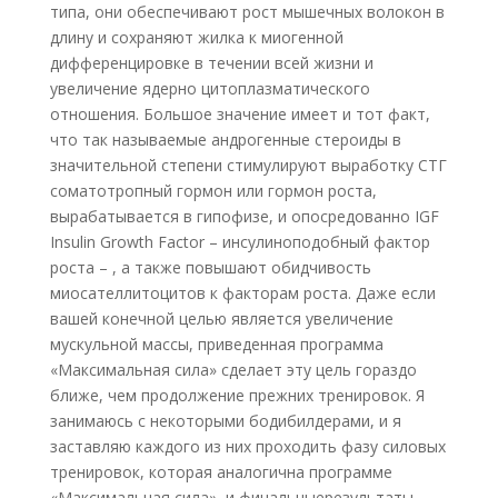
типа, они обеспечивают рост мышечных волокон в
длину и сохраняют жилка к миогенной
дифференцировке в течении всей жизни и
увеличение ядерно цитоплазматического
отношения. Большое значение имеет и тот факт,
что так называемые андрогенные стероиды в
значительной степени стимулируют выработку СТГ
соматотропный гормон или гормон роста,
вырабатывается в гипофизе, и опосредованно IGF
Insulin Growth Factor – инсулиноподобный фактор
роста – , а также повышают обидчивость
миосателлитоцитов к факторам роста. Даже если
вашей конечной целью является увеличение
мускульной массы, приведенная программа
«Максимальная сила» сделает эту цель гораздо
ближе, чем продолжение прежних тренировок. Я
занимаюсь с некоторыми бодибилдерами, и я
заставляю каждого из них проходить фазу силовых
тренировок, которая аналогична программе
«Максимальная сила», и финальныерезультаты