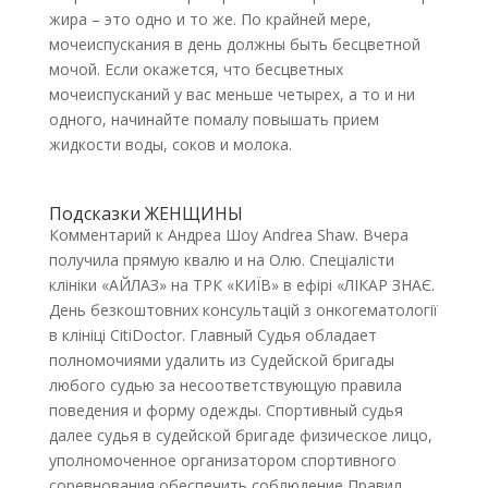
жира – это одно и то же. По крайней мере,
мочеиспускания в день должны быть бесцветной
мочой. Если окажется, что бесцветных
мочеиспусканий у вас меньше четырех, а то и ни
одного, начинайте помалу повышать прием
жидкости воды, соков и молока.
Подсказки ЖЕНЩИНЫ
Комментарий к Андреа Шоу Andrea Shaw. Вчера
получила прямую квалю и на Олю. Спеціалісти
клініки «АЙЛАЗ» на ТРК «КИЇВ» в ефірі «ЛІКАР ЗНАЄ.
День безкоштовних консультацій з онкогематології
в клініці CitiDoctor. Главный Судья обладает
полномочиями удалить из Судейской бригады
любого судью за несоответствующую правила
поведения и форму одежды. Спортивный судья
далее судья в судейской бригаде физическое лицо,
уполномоченное организатором спортивного
соревнования обеспечить соблюдение Правил