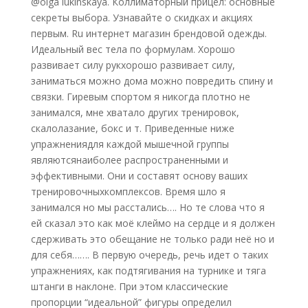
@olga lukinskaya. Коллиматорный прицел: основные
секреты выбора. Узнавайте о скидках и акциях
первым. Ru интернет магазин брендовой одежды.
Идеальный вес тела по формулам. Хорошо
развивает силу рукхорошо развивает силу,
заниматься можно дома можно повредить спину и
связки. Гиревым спортом я никогда плотно не
занимался, мне хватало других тренировок,
скалолазание, бокс и т. Приведенные ниже
упражнениядля каждой мышечной группы
являютсянаиболее распространенными и
эффективными. Они и составят основу ваших
тренировочныхкомплексов. Время шло я
занимался но мы расстались…. Но те слова что я
ей сказал это как моё клеймо на сердце и я должен
сдерживать это обещание не только ради неё но и
для себя……. В первую очередь, речь идет о таких
упражнениях, как подтягивания на турнике и тяга
штанги в наклоне. При этом классические
пропорции “идеальной” фигуры определил