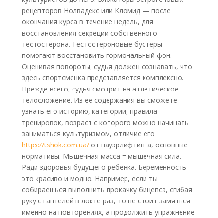
рецепторов Нолвадекс или Кломид — после
окончания курса в течение недель, для
восстановления секреции собственного
тестостерона. Тестостероновые бустеры —
помогают восстановить гормональный фон.
Оценивая повороты, судья должен сознавать, что
здесь спортсменка представляется комплексно.
Прежде всего, судья смотрит на атлетическое
телосложение. Из ее содержания вы сможете
узнать его историю, категории, правила
тренировок, возраст с которого можно начинать
заниматься культуризмом, отличие его
https://tshok.com.ua/
от пауэрлифтинга, основные
нормативы. Мышечная масса = мышечная сила.
Ради здоровья будущего ребенка. Беременность –
это красиво и модно. Например, если ты
собираешься выполнить прокачку бицепса, сгибая
руку с гантелей в локте раз, то не стоит замяться
именно на повторениях, а продолжить упражнение