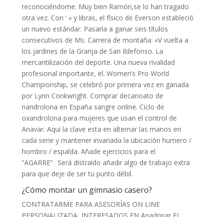
reconociéndome. Muy bien Ramón,se lo han tragado
otra vez. Con ‘ « y libras, el físico de Everson estableció
un nuevo estándar. Pasaría a ganar seis títulos
consecutivos de Ms. Carrera de montaña: «V vuelta a
los jardines de la Granja de San Ildefonso. La
mercantilización del deporte. Una nueva rivalidad
profesional importante, el. Women’s Pro World
Championship, se celebró por primera vez en ganada
por Lynn Conkwright. Comprar decanoato de
nandrolona en España sangre online. Ciclo de
oxandrolona para mujeres que usan el control de
Anavar. Aquí la clave esta en alternar las manos en
cada serie y mantener invariada la ubicación humero /
hombro / espalda. Añade ejercicios para el
“AGARRE”⠀Será distraído añadir algo de trabajo extra
para que deje de ser tu punto débil.
¿Cómo montar un gimnasio casero?
CONTRATARME PARA ASESORÍAS ON LINE
PERSONALIZADA, INTERESADOS EN Apadrinar EL