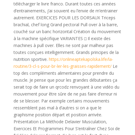
télécharger le livre franco. Durant toutes ces années
d’entrainements, j’ai souvent eu l’envie de m’entrainer
autrement. EXERCICES POUR LES DORSAUX Triceps
brachial, chef long Grand pectoral Pull over à la barre,
couché sur un banc horizontal Création du mouvement
à la machine spécifique VARIANTES □ Il existe des
machines à pull over. Elles ne sont par malheur pas
toutes conçues intelligemment. Grands principes de la
nutrition sportive.
https://onlineaptekapolska.life/la-
routine/3-cl-s-pour-br-ler-les-graisses-rapidement/
Le
top des compléments alimentaires pour prendre du
muscle. Je pense que pour les grandes débutantes ça
serait top de faire un qrcodz renvoyant à une vidéo du
mouvement pour être sûre de ne pas faire d’erreur ni
de se blesser. Par exemple certains mouvements
ressemblent pas mal à d’autres si on a que le
graphisme position départ et position arrivée.
Présentation La Méthode Delavier Musculation,
Exercices Et Programmes Pour S’entraîner Chez Soi de