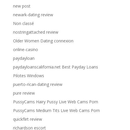
new post
newark-dating review
Non classé
nostringattached review
Older Women Dating connexion
online-casino
paydayloan
paydayloanscalifornia.net Best Payday Loans
Pilotes Windows
puerto-rican-dating review
pure review
PussyCams Hairy Pussy Live Web Cams Porn
PussyCams Medium Tits Live Web Cams Porn
quickflirt review
richardson escort