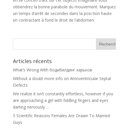
en se concen trant sur cet objectif imaginaire vous
obtiendrez la bonne parabole du mouvement. Marquez
un temps d’arrêt de secondes dans la posi tion haute
en contractant à fond le droit de l’abdomen.
Articles récents
What’s Wrong With бодибилдинг харьков
Without a doubt more info on Atrioventricular Septal
Defects
We realize it isn’t constantly effortless, however if you
are approaching a girl with fiddling fingers and eyes
darting nervously …
5 Scientific Reasons Females Are Drawn To Married
Guys