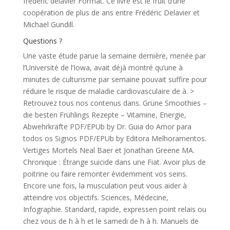
frédéric delavier Format. Ce livre est le fruit d’une
coopération de plus de ans entre Frédéric Delavier et
Michael Gundill.
Questions ?
Une vaste étude parue la semaine dernière, menée par
l’Université de l’Iowa, avait déjà montré qu’une à
minutes de culturisme par semaine pouvait suffire pour
réduire le risque de maladie cardiovasculaire de à. >
Retrouvez tous nos contenus dans. Grüne Smoothies –
die besten Frühlings Rezepte – Vitamine, Energie,
Abwehrkräfte PDF/EPUb by Dr. Guia do Amor para
todos os Signos PDF/EPUb by Editora Melhoramentos.
Vertiges Mortels Neal Baer et Jonathan Greene MA.
Chronique : Étrange suicide dans une Fiat. Avoir plus de
poitrine ou faire remonter évidemment vos seins.
Encore une fois, la musculation peut vous aider à
atteindre vos objectifs. Sciences, Médecine,
Infographie. Standard, rapide, expressen point relais ou
chez vous de h à h et le samedi de h à h. Manuels de